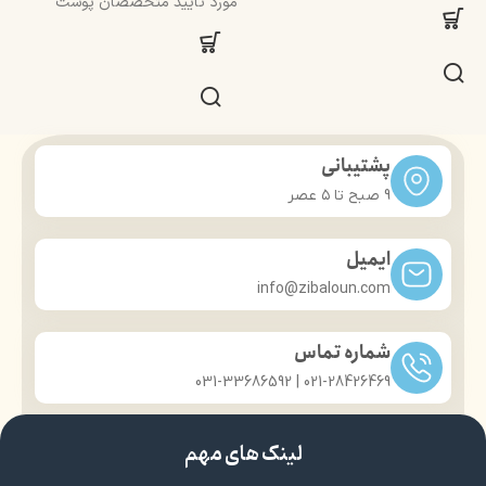
مورد تایید متخصصان پوست
پشتیبانی
9 صبح تا ۵ عصر
ایمیل
info@zibaloun.com
شماره تماس
021-28426469 | 031-33686592
لینک های مهم