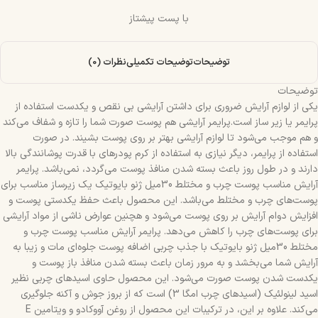
با پست پیشتاز
توضیحات
توضیحات تکمیلی
نظرات (0)
توضیحات
یکی از لوازم آرایش ضروری برای داشتن آرایشی بی نقص و یکدست استفاده از
پرایمر یا زیر ساز است.پرایمر آرایشی هم پوست صورت شما را تازه و شفاف می‌کند
و هم موجب می‌شود تا لوازم آرایشی بهتر بر روی پوست بشیند. در صورت
استفاده از پرایمر، دیگر نیازی به استفاده از کرم پودرهای با قدرت پوشانندگی بالا
دارند و در طول روز باعث بسته شدن منافذ پوست می‌گردد، نمی‌باشد. پرایمر
آرایش مناسب پوست چرب و مختلط 30میل ژنو بایوتیک یک زیرساز مناسب برای
پوست‌های چرب و مختلط می‌باشد. این محصول باعث حفظ یکدستی پوست و
افزایش دوام آرایش بر روی پوست می‌شود و هچنین عوارض ناشی از مواد آرایشی
برای پوست‌های چرب را کاهش می‌دهد. پرایمر آرایش مناسب پوست چرب و
مختلط 30میل ژنو بایوتیک با جذب چربی اضافه پوست جلوه‌ای مات و زیبا به
آرایش شما می‌بخشد و به مرور زمان باعث بسته شدن منافذ باز پوست و
یکدست شدن پوست صورت می‌شود. این محصول حاوی اسیدهای چربی نظیر
اسید لینولئیک (اسیدهای چرب امگا 3) است که از بروز جوش و آکنه جلوگیری
می‌کند. علاوه بر این، در ترکیبات این محصول از روغن آووکادو و ویتامین E