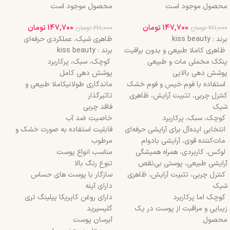
محصول موجود است
محصول موجود است
147,700
تومان
147,700
تومان
211,000
تومان
211,000
تومان
برند : kiss beauty
ظاهری شیک، عملکردی حرفه‌ای
ظاهری کاملا طبیعی و بدون براقیت
برند : kiss beauty
پنکک مخملی مات و طبیعی
کوچک، سبک، پرکاربرد
پوشش دهی بالایی
پوشش دهی کامل
استفاده با فوم خیس و فوم خشک
ماندگاری طولانیکاملا طبیعی و
کنترل چربی، تثبیت آرایش، ظاهری
تاثیرگذار
شیک
فاقد چربی
کوچک، سبک، پرکاربرد
خاصیت ضد آب
انتخابی ایده‌آل برای آرایشی حرفه‌ای
قابلیت استفاده به صورت خشک و
مات‌کننده قوی، آرایشی بادوام
مرطوب
لوکس، کاربردی، همراه همیشگی
مناسب انواع پوست
آرایشی طبیعی، پوستی بی‌نقص
تنوع رنگ بالا
کنترل چربی، تثبیت آرایش، ظاهری
سازگار با پوست های حساس
شیک
دارای آینه
کوچک اما پرکاربرد
دارای روغن کاپریکا پیلینگ تری
زیبایی و مراقبت از پوست در یک
گلیسیرید
محصول
آبرسان پوست