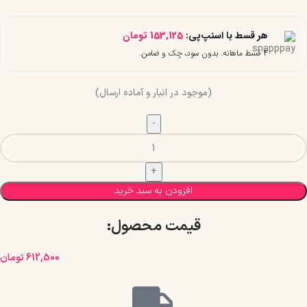
هر قسط با اسنپ‌پی:
153,125
تومان
۴ قسط ماهانه. بدون سود، چک و ضامن.
(موجود در انبار و آماده ارسال)
افزودن به سبد خرید
قیمت محصول:​
612,500
تومان