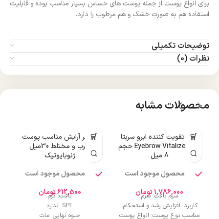
برای انواع پوست از جمله پوست های حساس بسیار مناسب بوده و قابلیت
استفاده هم به صورت خشک و هم مرطوب را دارد.
توضیحات تکمیلی
نظرات (0)
محصولات مشابه
سرم تقویت کننده ابرو سریتا
پرایمر آرایش مناسب پوست
پ
مدل Eyebrow Vitalize حجم
چرب و مختلط 30میل
8 میل
ژنوبایوتیک
محصول موجود است
محصول موجود است
0
1,786,000
تومان
612,500
تومان
سرم بافت: سرم
بافت: کرم
کاربرد: افزایش رشد و استحکام،
SPF: ندارد
مناسب نوع پوست: انواع پوست
جلوه نهایی: مات