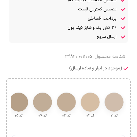
تضمین اصالت و کیفیت کالا
تضمین کمترین قیمت
پرداخت اقساطی
۳٪ کش بک و شارژ کیف پول
ارسال سریع
شناسه محصول:
3982010011005
(موجود در انبار و آماده ارسال)
کد 01
کد 02
کد 03
کد 04
کد 05