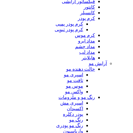
فیکساتور آرایشی
کانتور
کانسیلر
کرم پودر
کرم پودر پمپی
کرم پودر تیوپی
کرم موس
مداد ابرو
مداد چشم
مداد لب
هایلایتر
آرایش مو
حالت دهنده مو
اسپری مو
تافت مو
موس مو
واکس مو
رنگ مو و ملزومات
اسپری مش
اکسیدان
پودر دکلره
رنگ مو
رنگ مو پودری
واریاسیون