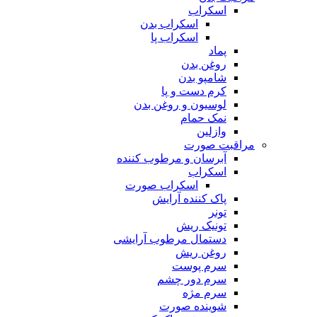
اسکراب
اسکراب بدن
اسکراب پا
پماد
روغن بدن
شامپو بدن
کرم دست و پا
لوسیون و روغن بدن
نمک حمام
وازلین
مراقبت صورت
آبرسان و مرطوب کننده
اسکراب
اسکراب صورت
پاک کننده آرایش
تونر
تونیک ریش
دستمال مرطوب آرایشی
روغن ریش
سرم پوست
سرم دور چشم
سرم مژه
شوینده صورت