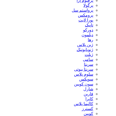
پرفیوم آرا
پرگولا
پرواستم سل
پرومکس
پورا لایت
تاپیک
دورکو
دیلمون
رها
ژبن پلاس
ژنوبایوتیک
ژیلت
سامی
سریتا
سریتا بیوتی
سلوم پلاس
سوپکس
سون کویین
شارل
فاربن
کاپرا
کالیما پلاس
کسترز
کویین