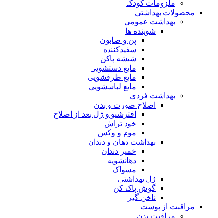
ملزومات کودک
محصولات بهداشتی
بهداشت عمومی
شوینده ها
پن و صابون
سفیدکننده
شیشه پاکن
مایع دستشویی
مایع ظرفشویی
مایع لباسشویی
بهداشت فردی
اصلاح صورت و بدن
افترشیو و ژل بعد از اصلاح
خود تراش
موم و وکس
بهداشت دهان و دندان
خمیر دندان
دهانشویه
مسواک
ژل بهداشتی
گوش پاک کن
ناخن گیر
مراقبت از پوست
مراقبت بدن