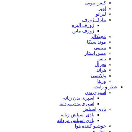
کیس بیوتی
لویز
لیزانو
مارک ژوزف
ژوزف الیزه
ژوزف ماین
مجیکالر
موند سیکا
میامی
میس استار
نایس
نچرال
هراند
والانسی
وربنا
عطر و رایحه
اسپری بدن
اسپری بدن زنانه
اسپری بدن مردانه
بادی اسپلش
بادی اسپلش زنانه
بادی اسپلش مردانه
خوشبو کننده هوا
عطر جیبی