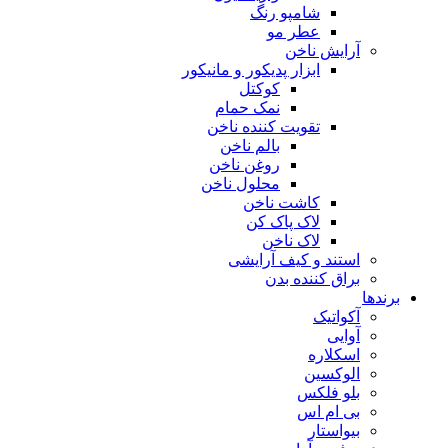
شامپو رنگ
عطر مو
آرایش ناخن
ابزار پدیکور و مانیکور
کوکتل
نمک حمام
تقویت کننده ناخن
بالم ناخن
روغن ناخن
محلول ناخن
کاشت ناخن
لاک پاک کن
لاک ناخن
استند و کیف آرایشی
براق کننده بدن
برندها
آکواتیک
آوایی
اسکلاره
الوکسین
بلو فلکس
بی ام اس
بیواستار