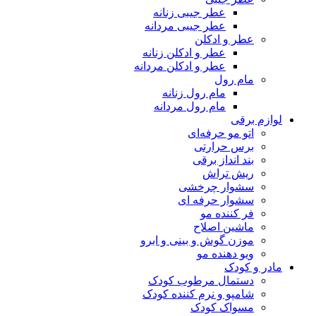
عطر جیبی زنانه
عطر جیبی مردانه
عطر و ادکلن
عطر و ادکلن زنانه
عطر و ادکلن مردانه
مام رول
مام رول زنانه
مام رول مردانه
لوازم برقی
اتو مو حرفه‌ای
برس حرارتی
بند انداز برقی
ریش تراش
سشوار چرخشی
سشوار حرفه ای
فر کننده‌ مو
ماشین اصلاح
موزن گوش و بینی و ابرو
ویو دهنده مو
مادر و کودک
دستمال مرطوب کودک
شامپو و نرم کننده کودک
مسواک کودک