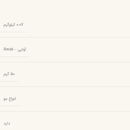
0.07 کیلوگرم
آوایی – Awaii
50 گرم
انواع مو
دارد