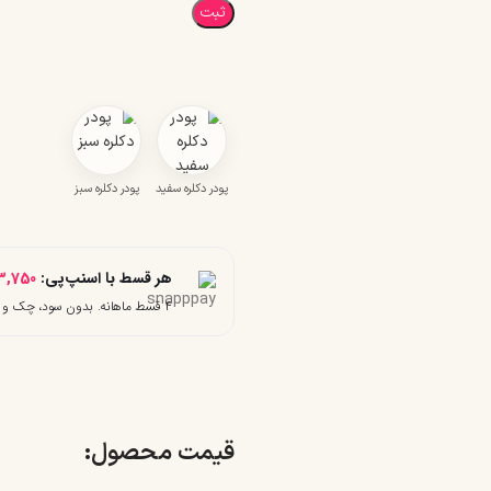
ثبت
پودر دکلره سفید
پودر دکلره سبز
هر قسط با اسنپ‌پی:
3,750
۴ قسط ماهانه. بدون سود، چک و ضامن.
قیمت محصول:​