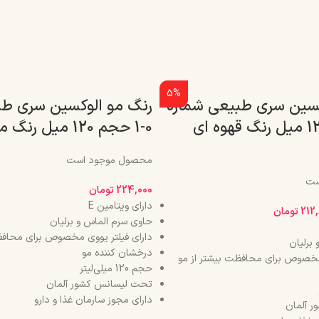
5%
کسین سری طبیعی شماره
رنگ مو الوکسین سری طب
0-4 حجم 120 میل رنگ قهوه ای
0-1 حجم 120 میل رنگ مشکی
محصول موجود است
ست
224,000
تومان
دارای ویتامین E
212
تومان
حاوی سرم الماس و برلیان
دارای فیلتر یووی مخصوص برای محافظ
برلیان
درخشان کننده مو
 مخصوص برای محافظت بیشتر از مو
حجم 120 میلی‌لیتر
تحت لیسانس کشور آلمان
دارای مجوز سارمان غذا و دارو
 آلمان