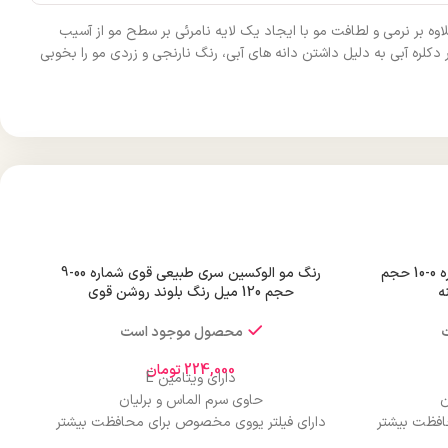
وه بر نرمی و لطافت مو با ایجاد یک لایه نامرئی بر سطح مو از آسیب
لره آبی به دلیل داشتن دانه های آبی، رنگ نارنجی و زردی مو را بخوبی
رنگ مو الوکسین سری طبیعی شماره 0-10 حجم
رنگ مو الوکسین سری طبیعی قوی شماره 00-9
حجم 120 میل رنگ بلوند روشن قوی
محصول موجود است
224,000
تومان
دارای ویتامین E
ن
حاوی سرم الماس و برلیان
افظت بیشتر
دارای فیلتر یووی مخصوص برای محافظت بیشتر
از مو