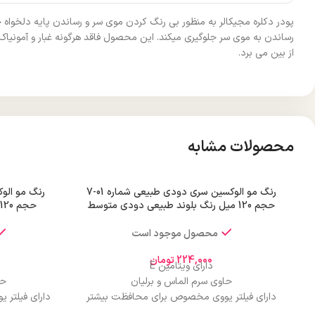
پودر دکلره مجیکالر به منظور بی رنگ کردن موی سر و رساندن پایه دلخواه ج
رساندن به موی سر جلوگیری میکند. این محصول فاقد هرگونه غبار و آمونیاک
از بین می برد.
محصولات مشابه
رنگ مو الوکسین سری دودی طبیعی شماره 01-7
حجم 120 میل رنگ بلوند طبیعی دودی متوسط
حجم 120 میل رنگ بلوند دودی تیره قوی
محصول موجود است
224,000
تومان
دارای ویتامین E
حاوی سرم الماس و برلیان
حا
دارای فیلتر یووی مخصوص برای محافظت بیشتر
دارای فیلتر
از مو