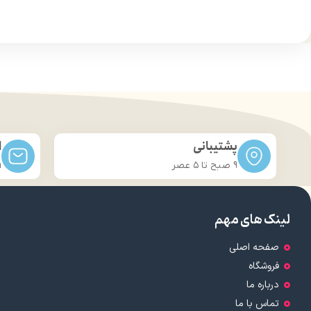
درخشان کننده مو
حجم 120 میلی‌لیتر
تحت لیسانس کشور آلمان
تح
دارای مجوز سارمان غذا و دارو
دارا
پشتیبانی
ا
9 صبح تا ۵ عصر
m
لینک های مهم
صفحه اصلی
فروشگاه
درباره ما
تماس با ما