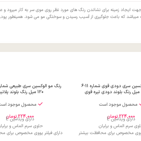
هت ایجاد زمینه برای نشاندن رنگ های مورد نظر روی موی سر به کار میرود و علا
 میباشد که باعث جلوگیری از آسیب رسیدن و سوختگی مو می شود. همینطور پودر دک
رنگ مو الوکسین سری دودی قوی شماره 11-6
120 میل رنگ بلوند پلاتینه
محصول موجود است
محصول موجود است
224,000
تومان
224,000
تومان
دارای ویتامین E
دارای ویتامین E
وی سرم الماس و برلیان
حاوی سرم الماس و برلیا
 یووی مخصوص برای محافظت بیشتر
دارای فیلتر یووی مخصوص برای مح
از مو
از مو