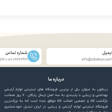
درخشان کننده مو
درخشان کننده مو
حجم 120 میلی‌لیتر
حجم 120 میلی‌لیتر
ت لیسانس کشور آلمان
تحت لیسانس کشور آلما
ی مجوز سارمان غذا و دارو
دارای مجوز سارمان غذا و د
یمیل
شماره تماس
021-28426469 | 031-33686592
info@zibaloun.co
درباره ما
زیبالون به عنوان یکی از برترین فروشگاه های اینترنتی لوازم آرایشی
بهداشتی و زیبایی با پایبندی به سه اصل ارسال رایگان ، ۷ روز ضمانت
بازگشت کالا و تضمین اصالت کالا موفق شده است که به بزرگ‌ترین
فروشگاه اینترنتی لوازم آرایشی و زیبایی در ایران تبدیل شود.مشتری