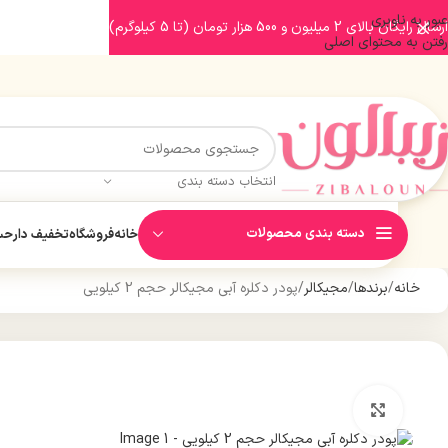
عبور به ناوبری
ارسال رایگان بالای 2 میلیون و 500 هزار تومان (تا 5 کیلوگرم)
رفتن به محتوای اصلی
انتخاب دسته بندی
دسته بندی محصولات
خانه
فروشگاه
تخفیف دار
حسا
خانه
برندها
مجیکالر
پودر دکلره آبی مجیکالر حجم 2 کیلویی
بزرگنمایی تصویر