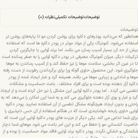
توضیحات
توضیحات تکمیلی
نظرات (0)
توضیحات
همانطور که می‌دانید پودرهای دکلره برای روشن کردن مو تا پایه‌های روشن تر
استفاده می‌شود. آمونیاک یکی از مواد موثر در پودر دکلره ها است که استفاده
بیش از حد آن بسیار آسیب رسان می باشد. اما برند آوایی با جایگزین کردن
ترکیبات دیگر، میزان آمونیاک مصرفی در پودر دکلره آوایی را به صفر رسانده است
تا در عین اثر بخشی، سلامت موها را نیز حفظ کند و از آسیب رساندن به موها
جلوگیری شود. این محصول حاوی آلوئه ورا برای برگرداندن رطوبت از دست رفته
موها و شادابی و زیبایی موها می باشد. همیشه گرد و غبار ایجاد شده از پودر
دکلره آزار دهنده بوده است و برای افراد مختلف ، باعث حساسیت و مشکلات
تنفسی می گردد . اما پودر دکلره آوایی این مشکل را نیز حل کرده است و از ایجاد
گرد و غبار و بوی آزار دهنده جلوگیری می کند و به شما این امکان را می‌دهد که به
راحتی و بدون ایجاد هیچگونه مشکل تنفسی از آن استفاده نمایید. پودر دکلره
آوایی حاوی رایحه خوشایندی است که در هنگام استفاده از آن حس دلپذیری را
برای شما تداعی می کند. یکی دیگر از مزیت های پودر دکلره آوایی این است که
خاصیت کشسانی مو را حفظ می کند و این امر باعث می شود موهای شما دچار
شکنندگی و خشکی نگردد. پودر دکلره برند آوایی فاقد مواد حساسیت زا بوده و از