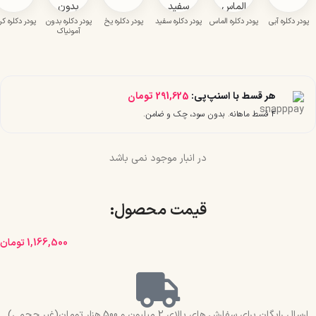
پودر دکلره آبی
پودر دکلره الماس
پودر دکلره سفید
پودر دکلره یخ
پودر دکلره بدون
پودر دکلره کر
آمونیاک
هر قسط با اسنپ‌پی:
291,625
تومان
۴ قسط ماهانه. بدون سود، چک و ضامن.
در انبار موجود نمی باشد
قیمت محصول:​
1,166,500
تومان
ارسال رایگان برای سفارش های بالای 2 میلیون و 500 هزار تومان(غیر حجمی)