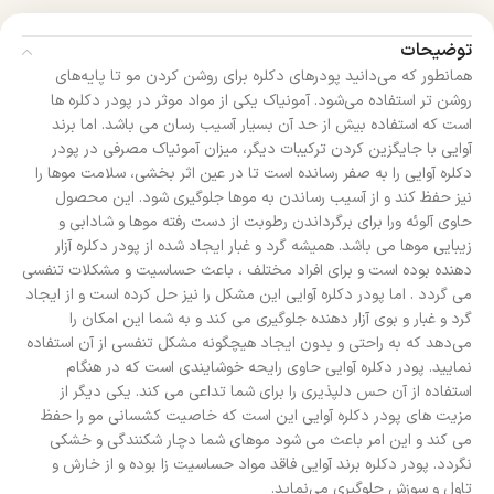
توضیحات
همانطور که می‌دانید پودرهای دکلره برای روشن کردن مو تا پایه‌های
روشن تر استفاده می‌شود. آمونیاک یکی از مواد موثر در پودر دکلره ها
است که استفاده بیش از حد آن بسیار آسیب رسان می باشد. اما برند
آوایی با جایگزین کردن ترکیبات دیگر، میزان آمونیاک مصرفی در پودر
دکلره آوایی را به صفر رسانده است تا در عین اثر بخشی، سلامت موها را
نیز حفظ کند و از آسیب رساندن به موها جلوگیری شود. این محصول
حاوی آلوئه ورا برای برگرداندن رطوبت از دست رفته موها و شادابی و
زیبایی موها می باشد. همیشه گرد و غبار ایجاد شده از پودر دکلره آزار
دهنده بوده است و برای افراد مختلف ، باعث حساسیت و مشکلات تنفسی
می گردد . اما پودر دکلره آوایی این مشکل را نیز حل کرده است و از ایجاد
گرد و غبار و بوی آزار دهنده جلوگیری می کند و به شما این امکان را
می‌دهد که به راحتی و بدون ایجاد هیچگونه مشکل تنفسی از آن استفاده
نمایید. پودر دکلره آوایی حاوی رایحه خوشایندی است که در هنگام
استفاده از آن حس دلپذیری را برای شما تداعی می کند. یکی دیگر از
مزیت های پودر دکلره آوایی این است که خاصیت کشسانی مو را حفظ
می کند و این امر باعث می شود موهای شما دچار شکنندگی و خشکی
نگردد. پودر دکلره برند آوایی فاقد مواد حساسیت زا بوده و از خارش و
تاول و سوزش جلوگیری می‌نماید.