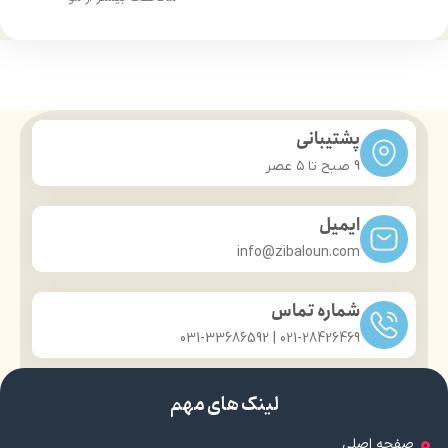
درخشان کننده مو
حجم 120 میلی‌لیتر
حجم 120 میلی‌لیتر
تحت لیسانس کشور آلمان
تحت لیسانس کشور آلمان
دارای مجوز سارمان غذا و دارو
دارای مجوز سارمان غذا و دارو
پشتیبانی
9 صبح تا ۵ عصر
ایمیل
info@zibaloun.com
شماره تماس
021-28426469 | 031-33686592
لینک های مهم
صفحه اصلی