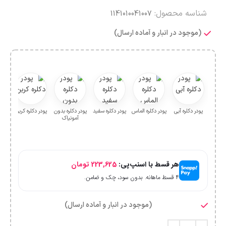
شناسه محصول:
1141010041007
(موجود در انبار و آماده ارسال)
پودر دکلره آبی
پودر دکلره الماس
پودر دکلره سفید
پودر دکلره بدون
پودر دکلره کربن
پ
آمونیاک
خ
هر قسط با اسنپ‌پی:
223,625
تومان
۴ قسط ماهانه. بدون سود، چک و ضامن.
(موجود در انبار و آماده ارسال)