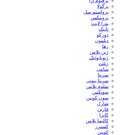
پرفیوم آرا
پرگولا
پرواستم سل
پرومکس
پورا لایت
تاپیک
دورکو
دیلمون
رها
ژبن پلاس
ژنوبایوتیک
ژیلت
سامی
سریتا
سریتا بیوتی
سلوم پلاس
سوپکس
سون کویین
شارل
فاربن
کاپرا
کالیما پلاس
کسترز
کویین