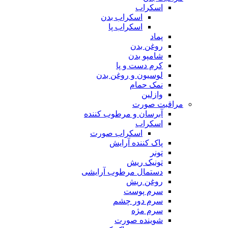
اسکراب
اسکراب بدن
اسکراب پا
پماد
روغن بدن
شامپو بدن
کرم دست و پا
لوسیون و روغن بدن
نمک حمام
وازلین
مراقبت صورت
آبرسان و مرطوب کننده
اسکراب
اسکراب صورت
پاک کننده آرایش
تونر
تونیک ریش
دستمال مرطوب آرایشی
روغن ریش
سرم پوست
سرم دور چشم
سرم مژه
شوینده صورت