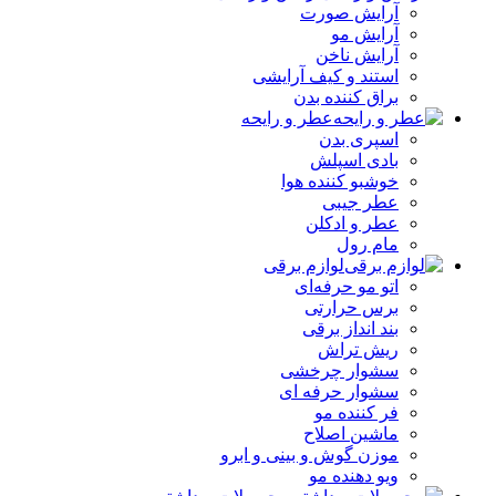
آرایش صورت
آرایش مو
آرایش ناخن
استند و کیف آرایشی
براق کننده بدن
عطر و رایحه
اسپری بدن
بادی اسپلش
خوشبو کننده هوا
عطر جیبی
عطر و ادکلن
مام رول
لوازم برقی
اتو مو حرفه‌ای
برس حرارتی
بند انداز برقی
ریش تراش
سشوار چرخشی
سشوار حرفه ای
فر کننده‌ مو
ماشین اصلاح
موزن گوش و بینی و ابرو
ویو دهنده مو