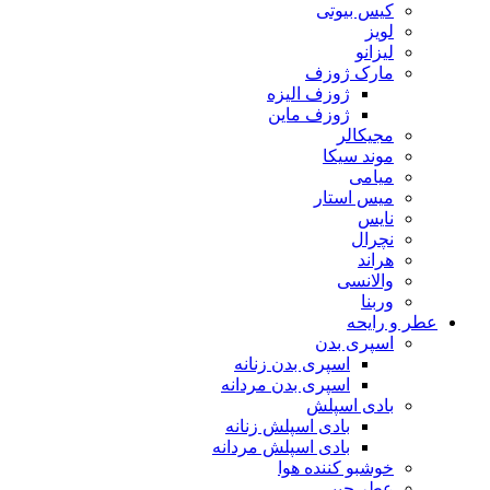
کیس بیوتی
لویز
لیزانو
مارک ژوزف
ژوزف الیزه
ژوزف ماین
مجیکالر
موند سیکا
میامی
میس استار
نایس
نچرال
هراند
والانسی
وربنا
عطر و رایحه
اسپری بدن
اسپری بدن زنانه
اسپری بدن مردانه
بادی اسپلش
بادی اسپلش زنانه
بادی اسپلش مردانه
خوشبو کننده هوا
عطر جیبی