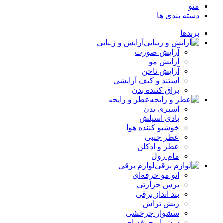
منو
دسته بندی ها
برندها
آرایش و زیبایی
آرایش صورت
آرایش مو
آرایش ناخن
استند و کیف آرایشی
براق کننده بدن
عطر و رایحه
اسپری بدن
بادی اسپلش
خوشبو کننده هوا
عطر جیبی
عطر و ادکلن
مام رول
لوازم برقی
اتو مو حرفه‌ای
برس حرارتی
بند انداز برقی
ریش تراش
سشوار چرخشی
سشوار حرفه ای