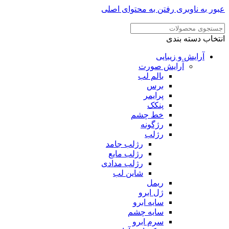
عبور به ناوبری
رفتن به محتوای اصلی
انتخاب دسته بندی
آرایش و زیبایی
آرایش صورت
بالم لب
برس
پرایمر
پنکک
خط چشم
رژگونه
رژلب
رژلب جامد
رژلب مایع
رژلب مدادی
شاین لب
ریمل
ژل ابرو
سایه ابرو
سایه چشم
سرم ابرو