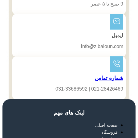
9 صبح تا ۵ عصر
ایمیل
info@zibaloun.com
شماره تماس
021-28426469 | 031-33686592
لینک های مهم
صفحه اصلی
فروشگاه