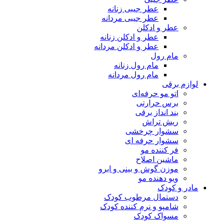
عطر جیبی زنانه
عطر جیبی مردانه
عطر و ادکلن
عطر و ادکلن زنانه
عطر و ادکلن مردانه
مام رول
مام رول زنانه
مام رول مردانه
لوازم برقی
اتو مو حرفه‌ای
برس حرارتی
بند انداز برقی
ریش تراش
سشوار چرخشی
سشوار حرفه ای
فر کننده‌ مو
ماشین اصلاح
موزن گوش و بینی و ابرو
ویو دهنده مو
مادر و کودک
دستمال مرطوب کودک
شامپو و نرم کننده کودک
مسواک کودک