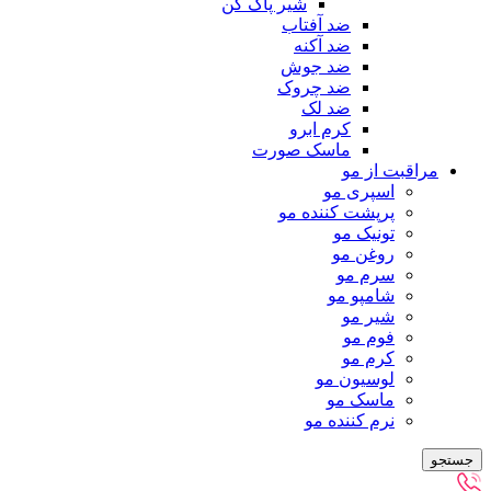
شیر پاک کن
ضد آفتاب
ضد آکنه
ضد جوش
ضد چروک
ضد لک
کرم ابرو
ماسک صورت
مراقبت از مو
اسپری مو
پرپشت کننده مو
تونیک مو
روغن مو
سرم مو
شامپو مو
شیر مو
فوم مو
کرم مو
لوسیون مو
ماسک مو
نرم کننده مو
جستجو