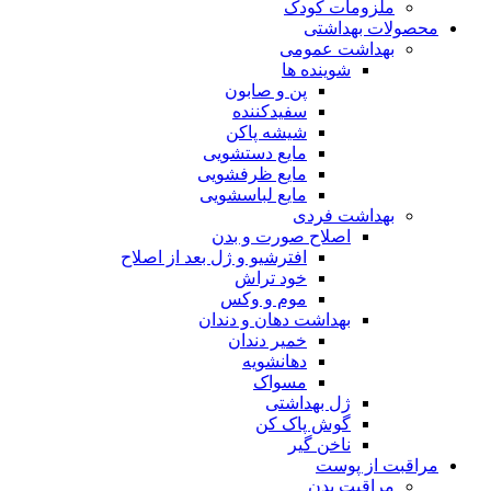
ملزومات کودک
محصولات بهداشتی
بهداشت عمومی
شوینده ها
پن و صابون
سفیدکننده
شیشه پاکن
مایع دستشویی
مایع ظرفشویی
مایع لباسشویی
بهداشت فردی
اصلاح صورت و بدن
افترشیو و ژل بعد از اصلاح
خود تراش
موم و وکس
بهداشت دهان و دندان
خمیر دندان
دهانشویه
مسواک
ژل بهداشتی
گوش پاک کن
ناخن گیر
مراقبت از پوست
مراقبت بدن