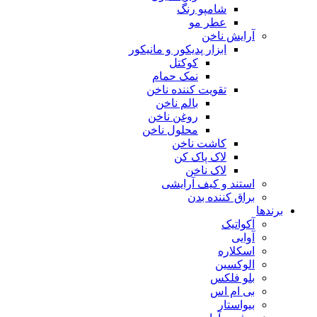
شامپو رنگ
عطر مو
آرایش ناخن
ابزار پدیکور و مانیکور
کوکتل
نمک حمام
تقویت کننده ناخن
بالم ناخن
روغن ناخن
محلول ناخن
کاشت ناخن
لاک پاک کن
لاک ناخن
استند و کیف آرایشی
براق کننده بدن
برندها
آکواتیک
آوایی
اسکلاره
الوکسین
بلو فلکس
بی ام اس
بیواستار