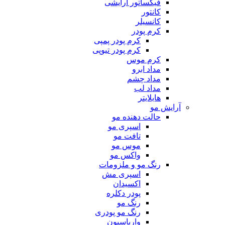
فیکساتور آرایشی
کانتور
کانسیلر
کرم پودر
کرم پودر پمپی
کرم پودر تیوپی
کرم موس
مداد ابرو
مداد چشم
مداد لب
هایلایتر
آرایش مو
حالت دهنده مو
اسپری مو
تافت مو
موس مو
واکس مو
رنگ مو و ملزومات
اسپری مش
اکسیدان
پودر دکلره
رنگ مو
رنگ مو پودری
واریاسیون