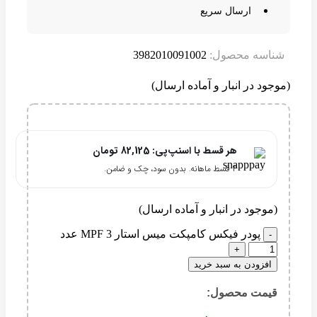
ارسال سریع
شناسه محصول:
3982010091002
(موجود در انبار و آماده ارسال)
هر قسط با اسنپ‌پی:
82,125
تومان
۴ قسط ماهانه. بدون سود، چک و ضامن.
(موجود در انبار و آماده ارسال)
پودر فیکس کامپکت میس استار 3 MPF عدد
افزودن به سبد خرید
قیمت محصول:​