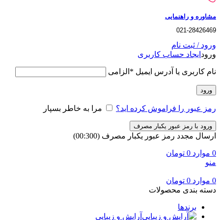
مشاوره و راهنمایی
021-28426469
ورود / ثبت نام
ورود
ایجاد حساب کاربری
نام کاربری یا آدرس ایمیل
*
الزامی
ورود
رمز عبور را فراموش کرده اید؟
مرا به خاطر بسپار
ورود با رمز عبور یکبار مصرف
ارسال مجدد رمز عبور یکبار مصرف
(00:
300
)
0
موارد
0
تومان
منو
0
موارد
0
تومان
دسته بندی محصولات
برندها
آرایش و زیبایی