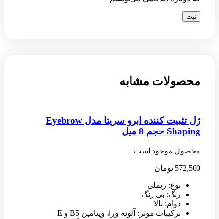
محصولات مشابه
ژل تثبیت کننده ابرو سریتا مدل Eyebrow
Shaping حجم 8 میل
محصول موجود است
572,500
تومان
نوع: ریملی
رنگ: بی رنگ
دوام: بالا
ترکیبات موثر: آلوئه ورا، ویتامین B5 و E