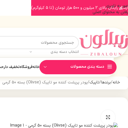
عبور به ناوبری
ارسال رایگان بالای 2 میلیون و 500 هزار تومان (تا 5 کیلوگرم)
رفتن به محتوای اصلی
انتخاب دسته بندی
دسته بندی محصولات
خانه
فروشگاه
تخفیف دار
حسا
خانه
برندها
تاپیک
پودر پرپشت کننده مو تاپیک (Olivse) بسته 50 گرمی
بزرگنمایی تصویر