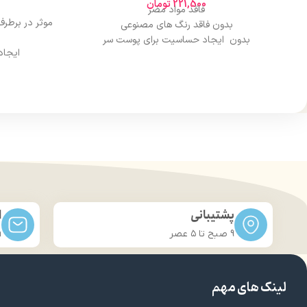
221,500
تومان
فاقد مواد مضر
موثر در برطر
بدون فاقد رنگ های مصنوعی
بدون ایجاد حساسیت برای پوست سر
ایجاد
رایحه دلپذیر
موثردر ل
قدرت تمیزکنندگی بالای موی سر
جلوگیری از ا
درمان موخ
تق
پشتیبانی
ا
9 صبح تا ۵ عصر
m
لینک های مهم