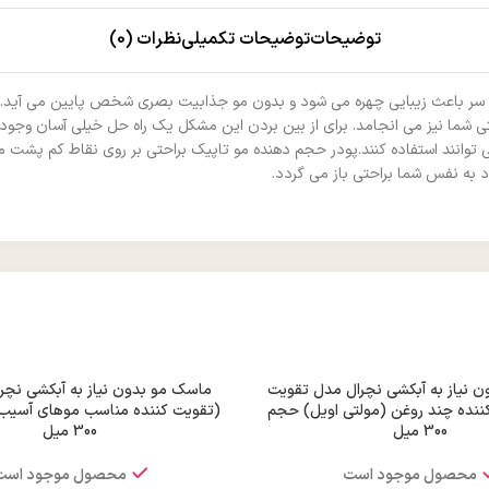
توضیحات
توضیحات تکمیلی
نظرات (0)
وی سر باعث زیبایی چهره می شود و بدون مو جذابیت بصری شخص پایین می آید
 شما نیز می انجامد. برای از بین بردن این مشکل یک راه حل خیلی آسان وجود دا
 می توانند استفاده کنند.پودر حجم دهنده مو تاپیک براحتی بر روی نقاط کم پشت
 به نفس شما براحتی باز می گردد.
 نیاز به آبکشی نچرال مدل تقویت
ماسک مو بدون نیاز به آبکشی نچر
 کننده چند روغن (مولتی اویل) حجم
(تقویت کننده مناسب موهای آسیب
300 میل
300 میل
محصول موجود است
محصول موجود است