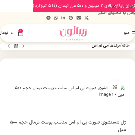
ارسال رایگان بالای 2 میلیون و 500 هزار تومان (تا 5 کیلوگرم)
عبور به ناوبری
رفتن به محتوای اصلی
0
منو
0
تومان
خانه
برندها
بی ام اس
بزرگنمایی تصویر
ژل شستشوی صورت بی ام اس مناسب پوست نرمال حجم 500
میل