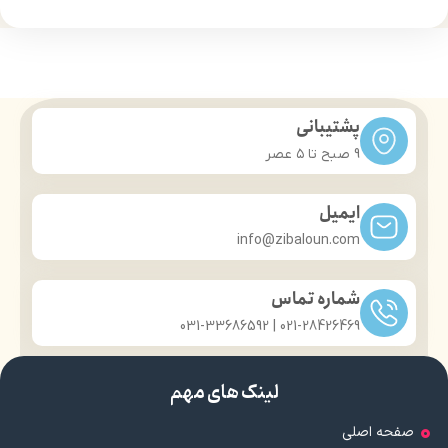
آبرسانی پوست
حجم: 200 میل
حجم 220 میل
پشتیبانی
9 صبح تا ۵ عصر
ایمیل
info@zibaloun.com
شماره تماس
021-28426469 | 031-33686592
لینک های مهم
صفحه اصلی