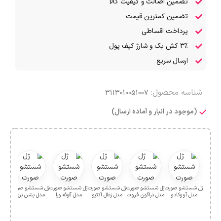
تضمین اصالت و کیفیت کالا
تضمین کمترین قیمت
پرداخت اقساطی
۳٪ کش بک و شارژ کیف پول
ارسال سریع
شناسه محصول:
3113010051007
(موجود در انبار و آماده ارسال)
ژل شستشو صورت
ژل شستشو صورت
ژل شستشو صورت
ژل شستشو صورت
ژل شستشو صورت
ژل ش
مدل آووکادو
مدل دراگون فروت
مدل زغال اکتیو
مدل آلوئه ورا
مدل پشن بری
مد