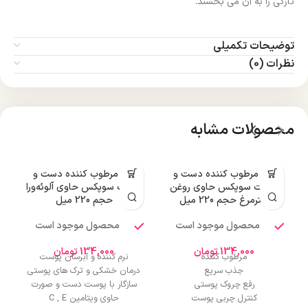
تازگی را به آن می بخشند.
توضیحات تکمیلی
نظرات (0)
محصولات مشابه
کرم مرطوب کننده دست و
کرم مرطوب کننده دست و
صورت سوپکس حاوی روغن
صورت سوپکس حاوی آلوئه‌ورا
شترمرغ حجم 220 میل
حجم 220 میل
محصول موجود است
محصول موجود است
134,000
تومان
134,000
تومان
مرطوب کننده
نرم کننده و آبرسان پوست
جذب سریع
درمان خشکی و ترک های پوستی
رفع چروک پوستی
سازگار با پوست دست و صورت
کنترل چربی پوست
حاوی ویتامین C , E