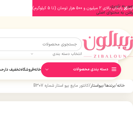
عبور به ناوبری
ارسال رایگان بالای 2 میلیون و 500 هزار تومان (تا 5 کیلوگرم)
رفتن به محتوای اصلی
انتخاب دسته بندی
دسته بندی محصولات
خانه
فروشگاه
تخفیف دار
حسا
خانه
برندها
بیواستار
کانتور مایع بیو استار شماره B307