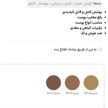
دسته:
آرایش صورت
,
آرایش و زیبایی
,
بیواستار
,
کانتور
پوشش کامل و قابل لایه‌بندی
رفع معایب پوست
مناسب انواع پوست
ترکیبات گیاهی و مغذی
ضد جوش و لک
به من از طریق پیامک اطلاع بده
شماره B305
شماره B306
شماره B308