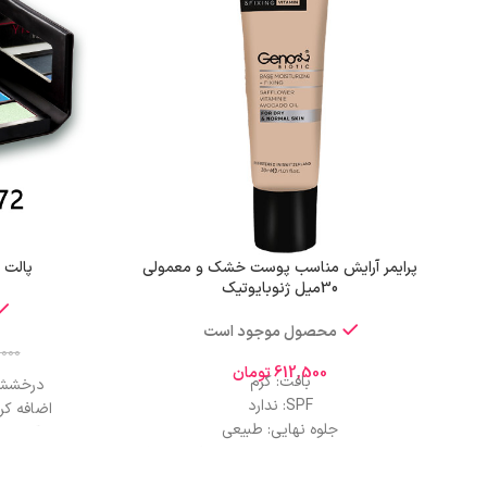
پرایمر آرایش مناسب پوست خشک و معمولی
پالت 
30میل ژنوبایوتیک
محصول موجود است
,000
612,500
تومان
بافت: کرم
درخشش 
SPF: ندارد
اضافه کر
جلوه نهایی: طبیعی
نرم، آسان ب
مناسب نوع پوست: پوست های خشک و نرمال
رنگ‌های غ
پوشانندگی: بالا
ماندگاری