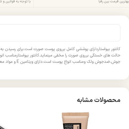
بهترین قیمت بین رقبا
با توجه به قوانین و 
کانتور بیواستاردارای پوششی کامل برروی پوست صورت است.برای رسیدن به
حالت های خستگی برروی صورت را مخفی مینماید.کانتور بیواستارمناسب 
جوش،ضدجوش ولک ومناسب انواع پوست است.دارای ویتامین E و مواد معدنی جهت هیدراته شدن پوست ،کم کردن خطوط و چروک هاوداری 4 شید رنگی میباشد.
محصولات مشابه