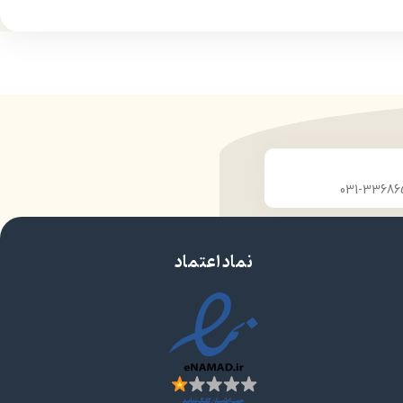
دارای هولوگرام اصالت کالا
رفه‌ای
ایجاد درخشندگی و تلالو خاص بر روی پوست
وام
پوششدهی یک دست
شگی
بافت نرم و سبک
نقص
عدم پخش شدن در اطراف چشم
هری شیک
حاوی مواد مرطوب کننده و محافظ پوست چشم
مناسب برای افراد حرفهای
ک محصول
مناسب برای چشمان حساس
مورد تایید متخصصان پوست
دارای آینه
نماد اعتماد