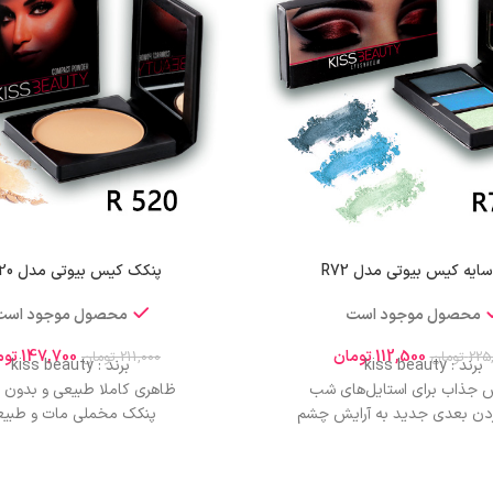
سایه کیس بیوتی مدل R72
پنکک کیس بیوتی مدل R520
محصول موجود است
محصول موجود است
112,500
تومان
147,700
توم
225
تومان
211,000
تومان
برند : kiss beauty
برند : kiss beauty
جذاب برای استایل‌های شب
ظاهری کاملا طبیعی و بدون ب
دن بعدی جدید به آرایش چشم
پنکک مخملی مات و طبی
رای بلند شدن و بدون پوسته‌ شدن
پوشش دهی بالایی
نی و یکدست با یک بار استفاده
استفاده با فوم خیس و فوم
 تمام‌روزه بدون نیاز به ترمیم
کنترل چربی، تثبیت آرایش، ظا