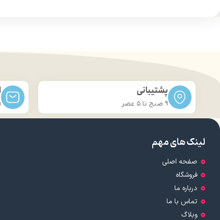
چربی: ندارد
طراحی لوکس 
ضد آب: نیست
ترکیبات موثر: ویتامین‌های A،C و E
از مب
کاربرد: استفاده روزانه و مهمانی
از تُن‌های 
حجم: 30 میلی لیتر
قابل استف
نوع محفظه نگهدارنده: تیوپی
امکان ای
برند: ژنو بایوتیک
برای
کشور مبدا برند: ایران
پشتیبانی
ا
9 صبح تا ۵ عصر
m
لینک های مهم
صفحه اصلی
فروشگاه
درباره ما
تماس با ما
وبلاگ