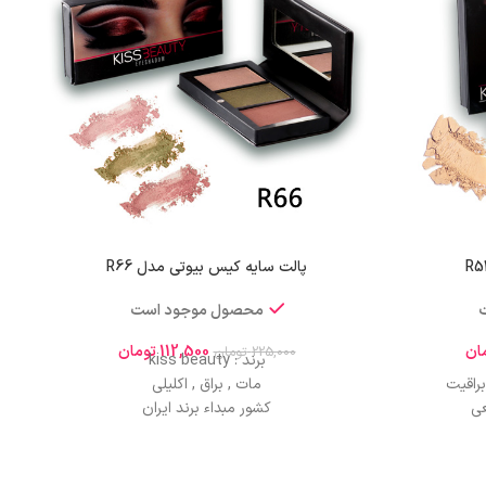
پالت سایه کیس بیوتی مدل R66
محصول موجود است
ان
112,500
تومان
225,000
تومان
برند : kiss beauty
راقیت
مات , براق , اکلیلی
عی
کشور مبداء برند ایران
صادر کننده مجوز سازمان غذا و دارو
 خشک
ماندگاری و دوام بسیار طولانی
هری شیک
اثرگذاری عالی