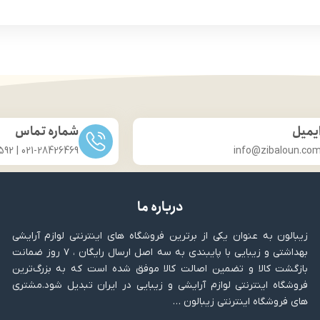
و قابل حمل برای استفاده در هر
کوچک، سبک، پرکاربرد
مکان
انتخابی ایده‌آل برای آرایشی ح
تدی‌ها تا آرایشگران حرفه‌ای
مات‌کننده قوی، آرایشی باد
خنثی تا رنگ‌های جسورانه و پررنگ
لوکس، کاربردی، همراه همی
اده برای چشم، هایلایت و کانتور
آرایشی طبیعی، پوستی بی‌
جاد بی‌نهایت ترکیب و استایل
کنترل چربی، تثبیت آرایش، ظا
 هر موقعیت، از روز تا شب
کوچک اما پرکاربرد
زیبایی و مراقبت از پوست در ی
یمیل
شماره تماس
021-28426469 | 031-33686592
info@zibaloun.co
درباره ما
زیبالون به عنوان یکی از برترین فروشگاه های اینترنتی لوازم آرایشی
بهداشتی و زیبایی با پایبندی به سه اصل ارسال رایگان ، ۷ روز ضمانت
بازگشت کالا و تضمین اصالت کالا موفق شده است که به بزرگ‌ترین
فروشگاه اینترنتی لوازم آرایشی و زیبایی در ایران تبدیل شود.مشتری
های فروشگاه اینترنتی زیبالون …