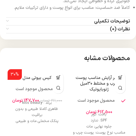
جلوگیری کرده و خطوطی ایجاد نمی‌کند.
کاملاً ضد حساسیت: مناسب برای انواع پوست و دارای ترکیبات ملایم.
توضیحات تکمیلی
نظرات (0)
محصولات مشابه
30%
پرایمر آرایش مناسب پوست
پنکک کیس بیوتی مدل R515
پ
چرب و مختلط 30میل
محصول موجود است
ژنوبایوتیک
محصول موجود است
147,700
تومان
211,000
تومان
0
برند : kiss beauty
ظاهری کاملا طبیعی و بدون
612,500
تومان
بافت: کرم
براقیت
SPF: ندارد
پنکک مخملی مات و طبیعی
جلوه نهایی: مات
پوشش دهی بالایی
مناسب نوع پوست: پوست چرب و
استفاده با فوم خیس و فوم