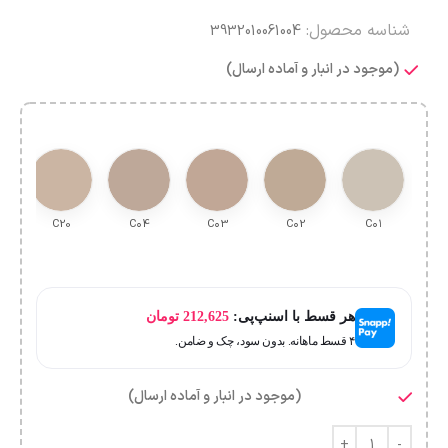
شناسه محصول:
3932010061004
(موجود در انبار و آماده ارسال)
C20
C۰4
C۰3
C۰2
C۰۱
هر قسط با اسنپ‌پی:
212,625
تومان
۴ قسط ماهانه. بدون سود، چک و ضامن.
(موجود در انبار و آماده ارسال)