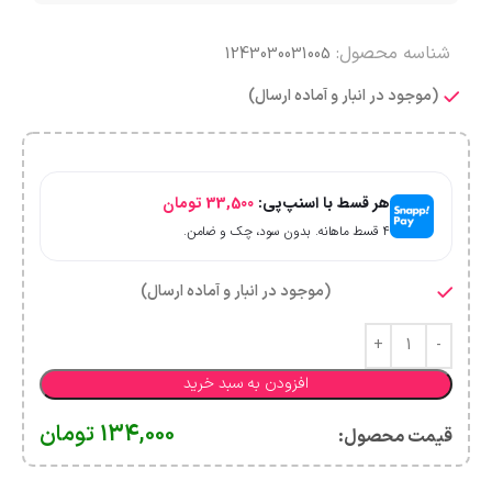
شناسه محصول:
1243030031005
(موجود در انبار و آماده ارسال)
هر قسط با اسنپ‌پی:
33,500
تومان
۴ قسط ماهانه. بدون سود، چک و ضامن.
(موجود در انبار و آماده ارسال)
افزودن به سبد خرید
134,000
تومان
قیمت محصول:​