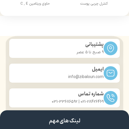
کنترل چربی پوست
حاوی ویتامین C , E
آبرسانی پوست
حجم: 200 میل
حجم 220 میل
پشتیبانی
9 صبح تا ۵ عصر
ایمیل
info@zibaloun.com
شماره تماس
021-28426469 | 031-33686592
لینک های مهم