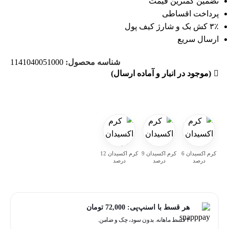
تضمین کمترین قیمت
پرداخت اقساطی
۳٪ کش بک و شارژ کیف پول
ارسال سریع
شناسه محصول:
1141040051000
(موجود در انبار و آماده ارسال)
کرم اکسیدان 6
کرم اکسیدان 9
کرم اکسیدان 12
درصد
درصد
درصد
هر قسط با اسنپ‌پی:
72,000
تومان
۴ قسط ماهانه. بدون سود، چک و ضامن.