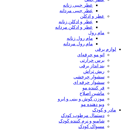
عطر جیبی زنانه
عطر جیبی مردانه
عطر و ادکلن
عطر و ادکلن زنانه
عطر و ادکلن مردانه
مام رول
مام رول زنانه
مام رول مردانه
لوازم برقی
اتو مو حرفه‌ای
برس حرارتی
بند انداز برقی
ریش تراش
سشوار چرخشی
سشوار حرفه ای
فر کننده‌ مو
ماشین اصلاح
موزن گوش و بینی و ابرو
ویو دهنده مو
مادر و کودک
دستمال مرطوب کودک
شامپو و نرم کننده کودک
مسواک کودک