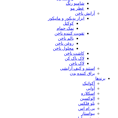
شامپو رنگ
عطر مو
آرایش ناخن
ابزار پدیکور و مانیکور
کوکتل
نمک حمام
تقویت کننده ناخن
بالم ناخن
روغن ناخن
محلول ناخن
کاشت ناخن
لاک پاک کن
لاک ناخن
استند و کیف آرایشی
براق کننده بدن
برندها
آکواتیک
آوایی
اسکلاره
الوکسین
بلو فلکس
بی ام اس
بیواستار