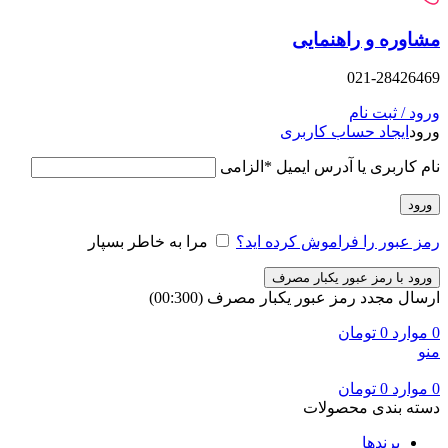
وره و راهنمایی
021-28426
د / ثبت نام
د
ایجاد حساب کاربری
 کاربری یا آدرس ایمیل
*
الزامی
ود
 عبور را فراموش کرده اید؟
مرا به خاطر بسپار
ود با رمز عبور یکبار مصرف
ال مجدد رمز عبور یکبار مصرف
(00:
300
)
وارد
0
تومان
وارد
0
تومان
ه بندی محصولات
برندها