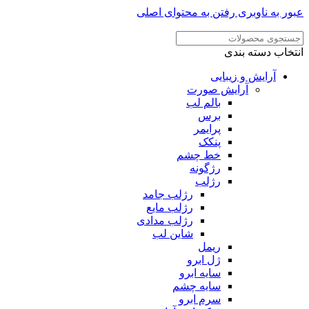
ر به ناوبری
رفتن به محتوای اصلی
خاب دسته بندی
آرایش و زیبایی
آرایش صورت
بالم لب
برس
پرایمر
پنکک
خط چشم
رژگونه
رژلب
رژلب جامد
رژلب مایع
رژلب مدادی
شاین لب
ریمل
ژل ابرو
سایه ابرو
سایه چشم
سرم ابرو