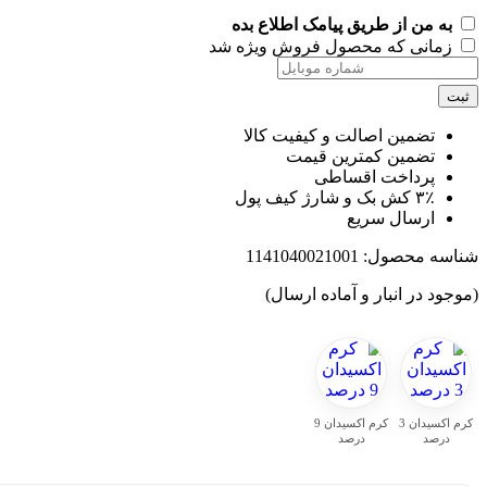
به من از طریق پیامک اطلاع بده
زمانی که محصول فروش ویژه شد
ت
تضمین اصالت و کیفیت کالا
تضمین کمترین قیمت
پرداخت اقساطی
۳٪ کش بک و شارژ کیف پول
ارسال سریع
اسه محصول:
1141040021001
جود در انبار و آماده ارسال)
کرم اکسیدان 3
کرم اکسیدان 9
درصد
درصد