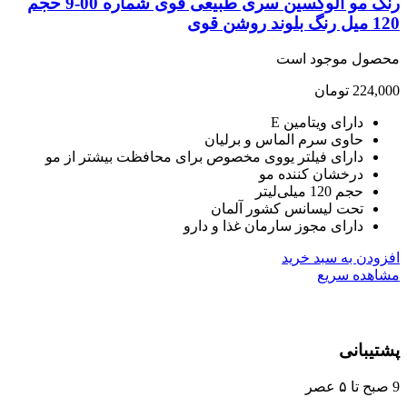
رنگ مو الوکسین سری طبیعی قوی شماره 00-9 حجم
د روشن قوی
صول موجود است
224,
تومان
دارای ویتامین E
حاوی سرم الماس و برلیان
دارای فیلتر یووی مخصوص برای محافظت بیشتر از مو
درخشان کننده مو
حجم 120 میلی‌لیتر
تحت لیسانس کشور آلمان
دارای مجوز سارمان غذا و دارو
ودن به سبد خرید
هده سریع
یبانی