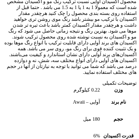
ول اکسیدان آوایی نسبت ترکیب رنگ مو و اکسیدان مشخص
شده است که معمولا 1 به 1 یا 1 به 1.5 می باشد . حتما قبل از
فاده روی بسته بندی محصول را چک کنید هرچقدر مقدار
یدان با ترکیب مو بیشتر باشد رنگ موی روشن تری خواهید
ت و هرچقدر مقدار اکسیدان کمتر باشد باعث تیره تر شدن
ا می شود. بهترین رنگ و نتیجه زمانی حاصل می شود که رنگ
و اکسیدان به نسبت نوشته شده روی محصول ترکیب شوند.
یدان های برند آوایی دارای قابلیت ترکیب با انواع رنگ موها بوده
ک تثبیت کننده قوی برای رنگ مو، روی سر می باشد. همه
یدان‌های برند آوایی دارای نشان استاندارد و کیفیت می‌باشند.
یدان های آوایی دارای انواع مختلف سه، شش، نه و دوازده
د می باشد که شما می توانید با توجه به نیازتان از آنها در حجم
 مختلف استفاده نمایید.
یحات تکمیلی
وزن
0.22 کیلوگرم
نام برند
آوایی – Awaii
حجم
180 میل
رت اکسیدان
6%