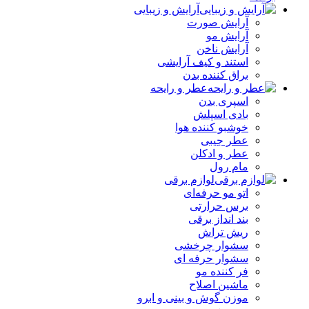
آرایش و زیبایی
آرایش صورت
آرایش مو
آرایش ناخن
استند و کیف آرایشی
براق کننده بدن
عطر و رایحه
اسپری بدن
بادی اسپلش
خوشبو کننده هوا
عطر جیبی
عطر و ادکلن
مام رول
لوازم برقی
اتو مو حرفه‌ای
برس حرارتی
بند انداز برقی
ریش تراش
سشوار چرخشی
سشوار حرفه ای
فر کننده‌ مو
ماشین اصلاح
موزن گوش و بینی و ابرو