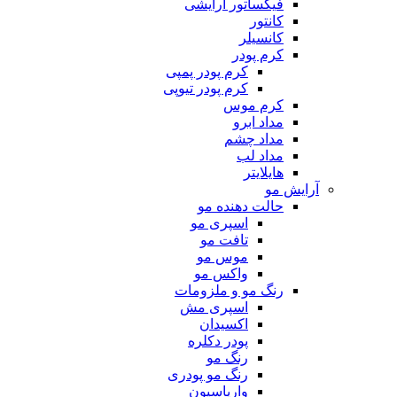
فیکساتور آرایشی
کانتور
کانسیلر
کرم پودر
کرم پودر پمپی
کرم پودر تیوپی
کرم موس
مداد ابرو
مداد چشم
مداد لب
هایلایتر
آرایش مو
حالت دهنده مو
اسپری مو
تافت مو
موس مو
واکس مو
رنگ مو و ملزومات
اسپری مش
اکسیدان
پودر دکلره
رنگ مو
رنگ مو پودری
واریاسیون