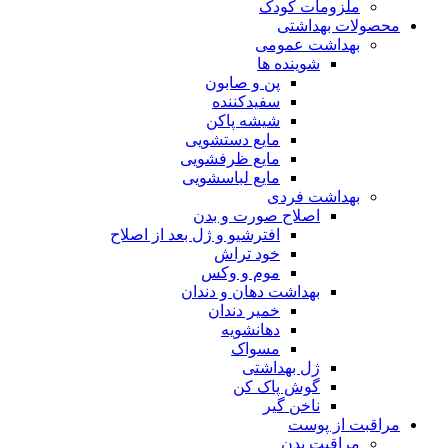
ملزومات کودک
محصولات بهداشتی
بهداشت عمومی
شوینده ها
پن و صابون
سفیدکننده
شیشه پاکن
مایع دستشویی
مایع ظرفشویی
مایع لباسشویی
بهداشت فردی
اصلاح صورت و بدن
افترشیو و ژل بعد از اصلاح
خود تراش
موم و وکس
بهداشت دهان و دندان
خمیر دندان
دهانشویه
مسواک
ژل بهداشتی
گوش پاک کن
ناخن گیر
مراقبت از پوست
مراقبت بدن