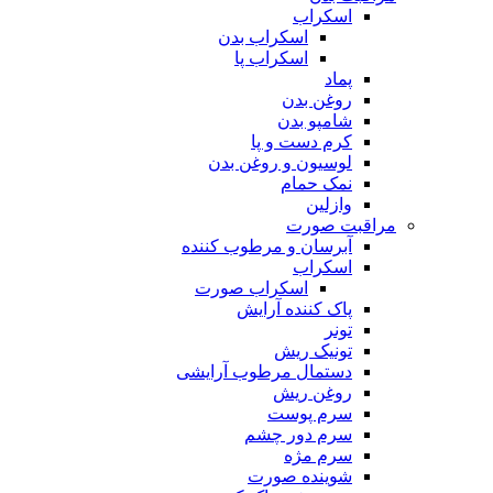
اسکراب
اسکراب بدن
اسکراب پا
پماد
روغن بدن
شامپو بدن
کرم دست و پا
لوسیون و روغن بدن
نمک حمام
وازلین
مراقبت صورت
آبرسان و مرطوب کننده
اسکراب
اسکراب صورت
پاک کننده آرایش
تونر
تونیک ریش
دستمال مرطوب آرایشی
روغن ریش
سرم پوست
سرم دور چشم
سرم مژه
شوینده صورت