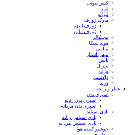
کیس بیوتی
لویز
لیزانو
مارک ژوزف
ژوزف الیزه
ژوزف ماین
مجیکالر
موند سیکا
میامی
میس استار
نایس
نچرال
هراند
والانسی
وربنا
عطر و رایحه
اسپری بدن
اسپری بدن زنانه
اسپری بدن مردانه
بادی اسپلش
بادی اسپلش زنانه
بادی اسپلش مردانه
خوشبو کننده هوا
عطر جیبی