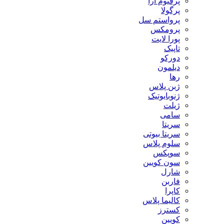
پرفیوم آرا
پرگولا
پرواستم سل
پرومکس
پورا لایت
تاپیک
دورکو
دیلمون
رها
ژبن پلاس
ژنوبایوتیک
ژیلت
سامی
سریتا
سریتا بیوتی
سلوم پلاس
سوپکس
سون کویین
شارل
فاربن
کاپرا
کالیما پلاس
کسترز
کویین