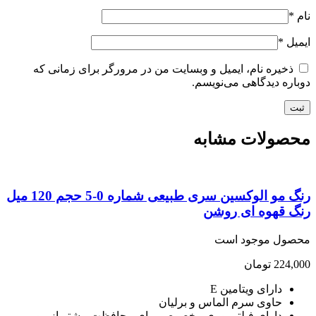
*
یل
*
ذخیره نام، ایمیل و وبسایت من در مرورگر برای زمانی که
اره دیدگاهی می‌نویسم.
صولات مشابه
رنگ مو الوکسین سری طبیعی شماره 0-5 حجم 120 میل
گ قهوه ای روشن
صول موجود است
224,
تومان
دارای ویتامین E
حاوی سرم الماس و برلیان
دارای فیلتر یووی مخصوص برای محافظت بیشتر از مو