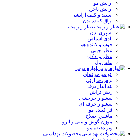
آرایش مو
آرایش ناخن
استند و کیف آرایشی
براق کننده بدن
عطر و رایحه
اسپری بدن
بادی اسپلش
خوشبو کننده هوا
عطر جیبی
عطر و ادکلن
مام رول
لوازم برقی
اتو مو حرفه‌ای
برس حرارتی
بند انداز برقی
ریش تراش
سشوار چرخشی
سشوار حرفه ای
فر کننده‌ مو
ماشین اصلاح
موزن گوش و بینی و ابرو
ویو دهنده مو
محصولات بهداشتی
بهداشت عمومی