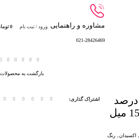
مشاوره و راهنمایی
ورود / ثبت نام
0
توما
021-28426469
بازگشت به محصولات
م اکسیدان 9 درصد
اشتراک گذاری:
اکسیدان
,
رنگ