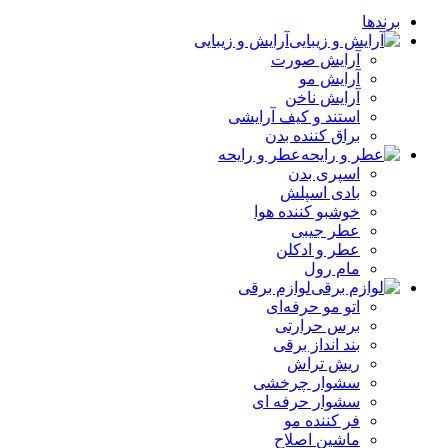
برندها
آرایش و زیبایی
آرایش صورت
آرایش مو
آرایش ناخن
استند و کیف آرایشی
براق کننده بدن
عطر و رایحه
اسپری بدن
بادی اسپلش
خوشبو کننده هوا
عطر جیبی
عطر و ادکلن
مام رول
لوازم برقی
اتو مو حرفه‌ای
برس حرارتی
بند انداز برقی
ریش تراش
سشوار چرخشی
سشوار حرفه ای
فر کننده‌ مو
ماشین اصلاح