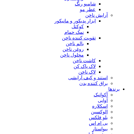
شامپو رنگ
عطر مو
آرایش ناخن
ابزار پدیکور و مانیکور
کوکتل
نمک حمام
تقویت کننده ناخن
بالم ناخن
روغن ناخن
محلول ناخن
کاشت ناخن
لاک پاک کن
لاک ناخن
استند و کیف آرایشی
براق کننده بدن
برندها
آکواتیک
آوایی
اسکلاره
الوکسین
بلو فلکس
بی ام اس
بیواستار