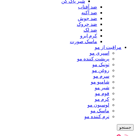
شیر پاک کن
ضد آفتاب
ضد آکنه
ضد جوش
ضد چروک
ضد لک
کرم ابرو
ماسک صورت
مراقبت از مو
اسپری مو
پرپشت کننده مو
تونیک مو
روغن مو
سرم مو
شامپو مو
شیر مو
فوم مو
کرم مو
لوسیون مو
ماسک مو
نرم کننده مو
جستجو