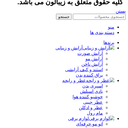
کلیه حقوق متعلق به زیبالون می باشد.
بستن
جستجو
منو
دسته بندی ها
برندها
آرایش و زیبایی
آرایش صورت
آرایش مو
آرایش ناخن
استند و کیف آرایشی
براق کننده بدن
عطر و رایحه
اسپری بدن
بادی اسپلش
خوشبو کننده هوا
عطر جیبی
عطر و ادکلن
مام رول
لوازم برقی
اتو مو حرفه‌ای