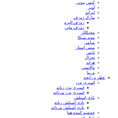
کیس بیوتی
لویز
لیزانو
مارک ژوزف
ژوزف الیزه
ژوزف ماین
مجیکالر
موند سیکا
میامی
میس استار
نایس
نچرال
هراند
والانسی
وربنا
عطر و رایحه
اسپری بدن
اسپری بدن زنانه
اسپری بدن مردانه
بادی اسپلش
بادی اسپلش زنانه
بادی اسپلش مردانه
خوشبو کننده هوا
عطر جیبی