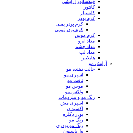
فیکساتور آرایشی
کانتور
کانسیلر
کرم پودر
کرم پودر پمپی
کرم پودر تیوپی
کرم موس
مداد ابرو
مداد چشم
مداد لب
هایلایتر
آرایش مو
حالت دهنده مو
اسپری مو
تافت مو
موس مو
واکس مو
رنگ مو و ملزومات
اسپری مش
اکسیدان
پودر دکلره
رنگ مو
رنگ مو پودری
واریاسیون