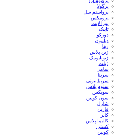
پرفیوم آرا
پرگولا
پرواستم سل
پرومکس
پورا لایت
تاپیک
دورکو
دیلمون
رها
ژبن پلاس
ژنوبایوتیک
ژیلت
سامی
سریتا
سریتا بیوتی
سلوم پلاس
سوپکس
سون کویین
شارل
فاربن
کاپرا
کالیما پلاس
کسترز
کویین