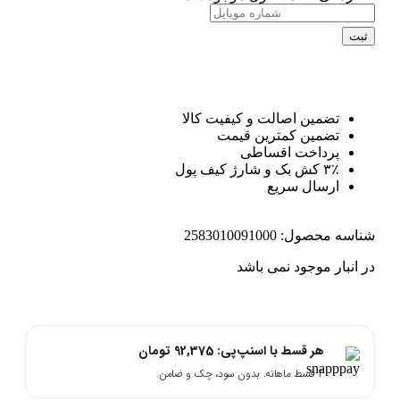
ثبت
تضمین اصالت و کیفیت کالا
تضمین کمترین قیمت
پرداخت اقساطی
۳٪ کش بک و شارژ کیف پول
ارسال سریع
شناسه محصول:
2583010091000
در انبار موجود نمی باشد
هر قسط با اسنپ‌پی:
92,375
تومان
۴ قسط ماهانه. بدون سود، چک و ضامن.