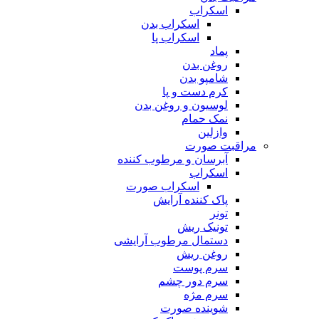
اسکراب
اسکراب بدن
اسکراب پا
پماد
روغن بدن
شامپو بدن
کرم دست و پا
لوسیون و روغن بدن
نمک حمام
وازلین
مراقبت صورت
آبرسان و مرطوب کننده
اسکراب
اسکراب صورت
پاک کننده آرایش
تونر
تونیک ریش
دستمال مرطوب آرایشی
روغن ریش
سرم پوست
سرم دور چشم
سرم مژه
شوینده صورت