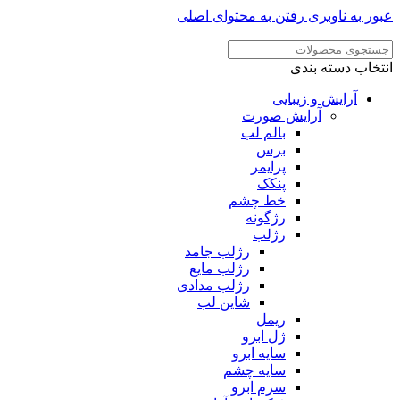
عبور به ناوبری
رفتن به محتوای اصلی
انتخاب دسته بندی
آرایش و زیبایی
آرایش صورت
بالم لب
برس
پرایمر
پنکک
خط چشم
رژگونه
رژلب
رژلب جامد
رژلب مایع
رژلب مدادی
شاین لب
ریمل
ژل ابرو
سایه ابرو
سایه چشم
سرم ابرو