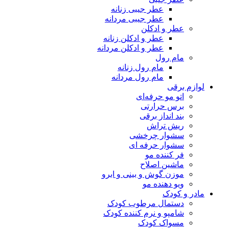
عطر جیبی زنانه
عطر جیبی مردانه
عطر و ادکلن
عطر و ادکلن زنانه
عطر و ادکلن مردانه
مام رول
مام رول زنانه
مام رول مردانه
لوازم برقی
اتو مو حرفه‌ای
برس حرارتی
بند انداز برقی
ریش تراش
سشوار چرخشی
سشوار حرفه ای
فر کننده‌ مو
ماشین اصلاح
موزن گوش و بینی و ابرو
ویو دهنده مو
مادر و کودک
دستمال مرطوب کودک
شامپو و نرم کننده کودک
مسواک کودک