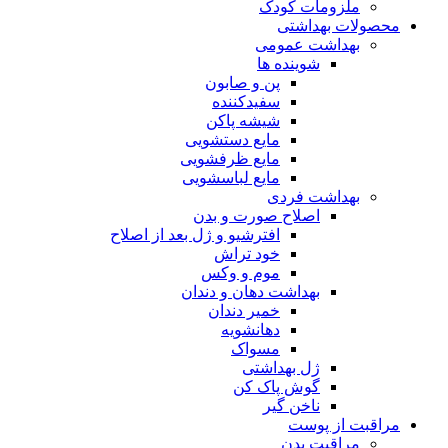
ملزومات کودک
محصولات بهداشتی
بهداشت عمومی
شوینده ها
پن و صابون
سفیدکننده
شیشه پاکن
مایع دستشویی
مایع ظرفشویی
مایع لباسشویی
بهداشت فردی
اصلاح صورت و بدن
افترشیو و ژل بعد از اصلاح
خود تراش
موم و وکس
بهداشت دهان و دندان
خمیر دندان
دهانشویه
مسواک
ژل بهداشتی
گوش پاک کن
ناخن گیر
مراقبت از پوست
مراقبت بدن