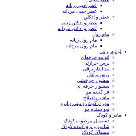
عطر جیبی زنانه
عطر جیبی مردانه
عطر و ادکلن
عطر و ادکلن زنانه
عطر و ادکلن مردانه
مام رول
مام رول زنانه
مام رول مردانه
لوازم برقی
اتو مو حرفه‌ای
برس حرارتی
بند انداز برقی
ریش تراش
سشوار چرخشی
سشوار حرفه ای
فر کننده‌ مو
ماشین اصلاح
موزن گوش و بینی و ابرو
ویو دهنده مو
مادر و کودک
دستمال مرطوب کودک
شامپو و نرم کننده کودک
مسواک کودک