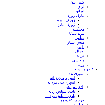
کیس بیوتی
لویز
لیزانو
مارک ژوزف
ژوزف الیزه
ژوزف ماین
مجیکالر
موند سیکا
میامی
میس استار
نایس
نچرال
هراند
والانسی
وربنا
عطر و رایحه
اسپری بدن
اسپری بدن زنانه
اسپری بدن مردانه
بادی اسپلش
بادی اسپلش زنانه
بادی اسپلش مردانه
خوشبو کننده هوا
عطر جیبی