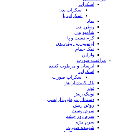
اسکراب
اسکراب بدن
اسکراب پا
پماد
روغن بدن
شامپو بدن
کرم دست و پا
لوسیون و روغن بدن
نمک حمام
وازلین
مراقبت صورت
آبرسان و مرطوب کننده
اسکراب
اسکراب صورت
پاک کننده آرایش
تونر
تونیک ریش
دستمال مرطوب آرایشی
روغن ریش
سرم پوست
سرم دور چشم
سرم مژه
شوینده صورت