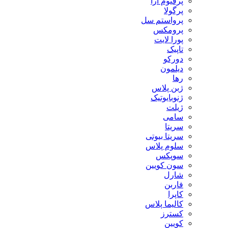
پرفیوم آرا
پرگولا
پرواستم سل
پرومکس
پورا لایت
تاپیک
دورکو
دیلمون
رها
ژبن پلاس
ژنوبایوتیک
ژیلت
سامی
سریتا
سریتا بیوتی
سلوم پلاس
سوپکس
سون کویین
شارل
فاربن
کاپرا
کالیما پلاس
کسترز
کویین