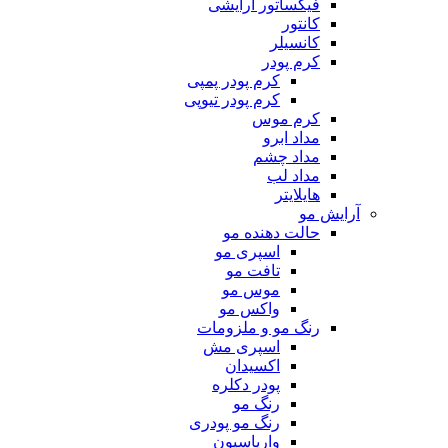
فیکساتور آرایشی
کانتور
کانسیلر
کرم پودر
کرم پودر پمپی
کرم پودر تیوپی
کرم موس
مداد ابرو
مداد چشم
مداد لب
هایلایتر
آرایش مو
حالت دهنده مو
اسپری مو
تافت مو
موس مو
واکس مو
رنگ مو و ملزومات
اسپری مش
اکسیدان
پودر دکلره
رنگ مو
رنگ مو پودری
واریاسیون