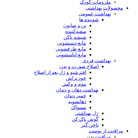
ملزومات کودک
محصولات بهداشتی
بهداشت عمومی
شوینده ها
پن و صابون
سفیدکننده
شیشه پاکن
مایع دستشویی
مایع ظرفشویی
مایع لباسشویی
بهداشت فردی
اصلاح صورت و بدن
افترشیو و ژل بعد از اصلاح
خود تراش
موم و وکس
بهداشت دهان و دندان
خمیر دندان
دهانشویه
مسواک
ژل بهداشتی
گوش پاک کن
ناخن گیر
مراقبت از پوست
مراقبت بدن