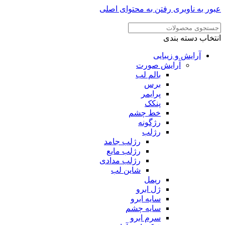
عبور به ناوبری
رفتن به محتوای اصلی
انتخاب دسته بندی
آرایش و زیبایی
آرایش صورت
بالم لب
برس
پرایمر
پنکک
خط چشم
رژگونه
رژلب
رژلب جامد
رژلب مایع
رژلب مدادی
شاین لب
ریمل
ژل ابرو
سایه ابرو
سایه چشم
سرم ابرو