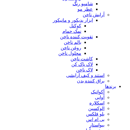
شامپو رنگ
عطر مو
آرایش ناخن
ابزار پدیکور و مانیکور
کوکتل
نمک حمام
تقویت کننده ناخن
بالم ناخن
روغن ناخن
محلول ناخن
کاشت ناخن
لاک پاک کن
لاک ناخن
استند و کیف آرایشی
براق کننده بدن
برندها
آکواتیک
آوایی
اسکلاره
الوکسین
بلو فلکس
بی ام اس
بیواستار