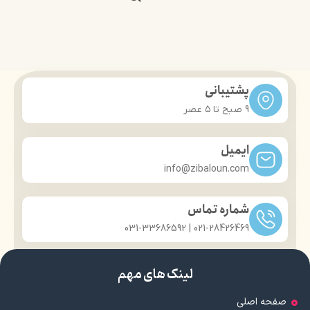
پشتیبانی
9 صبح تا ۵ عصر
ایمیل
info@zibaloun.com
شماره تماس
021-28426469 | 031-33686592
لینک های مهم
صفحه اصلی