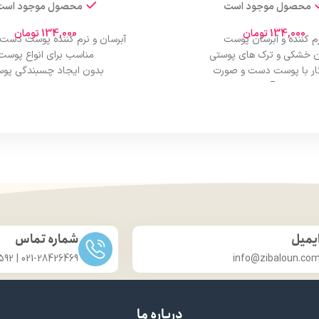
محصول موجود است
محصول موجود است
134,000
تومان
134,000
تومان
م کننده و آبرسان پوست
آبرسان و نرم کننده پوست دست
ن خشکی و ترک های پوستی
مناسب برای انواع پوست
ار با پوست دست و صورت
بدون ایجاد چسبندگی پو
امین E و روغن زیتون
درمان خشکی و ترک پوس
سب دست، صورت و بدن
حاوی عصاره آواکادو
جذب بسیار بالا
حجم:250 میل
یمیل
شماره تماس
021-28426469 | 031-33686592
info@zibaloun.co
درباره ما