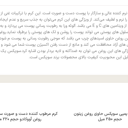
م کننده عالی و سازگار با پوست دست و صورت است. این کرم با ترکیبات غنی از
 و لطیف می‌کند. از ویژگی های این کرم می‌توان به جذب سریع و عدم ایجاد چس
زیتون استفاده شده است که خواص بیشماری برای پوست دارند.آلوئه ورا غنی از ویتامین های C و E می ب
شد سلول های پوستی می تواند پوست را روشن و لک های پوستی را برطرف نماید.رو
ین روغن حاوی اسیدهای چرب می باشد که موجی رطوبت رسانی به پوست م شود و
ل های آزاد محافظت می کند و مانع از دست رفتن اکسیژن پوست شما می شود و
دیگر ویژگی های این روغن می توان به ضدآکنه و لایه بردار بودن اشاره کرد.سوپکس
 دلیل این محبوبیت کیفیت بالای محصولات برند سوپکس است.
 پمپی سوپکس حاوی روغن زیتون
کرم مرطوب کننده دست و صورت س
حجم 250 میل
روغن آووکادو حجم 220 میل