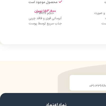
محصول موجود است
153,500
تومان
 و صورت
حجم 350ml
آبرسانی قوی و فاقد چربی
ست
جذب سریع توسط پوست
ت
آرامش بخش و ضد التهاب
نرم کننده و مرطوب کننده 24 ساعته
قابل استفاده برای صورت و بدن
حاوی عصاره گیاه جو
نماد اعتماد