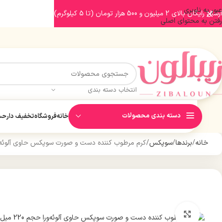
عبور به ناوبری
ارسال رایگان بالای 2 میلیون و 500 هزار تومان (تا 5 کیلوگرم)
رفتن به محتوای اصلی
انتخاب دسته بندی
دسته بندی محصولات
خانه
فروشگاه
تخفیف دار
حسا
خانه
برندها
سوپکس
کرم مرطوب کننده دست و صورت سوپکس حاوی آلوئه‌ورا حجم
بزرگنمایی تصویر