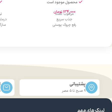
محصول موجود است
134,000
تومان
مرطوب کننده
نر
جذب سریع
درما
رفع چروک پوستی
سازگ
کنترل چربی پوست
حاوی ویت
آبرسانی پوست
منا
حجم 220 میل
پشتیبانی
ا
9 صبح تا ۵ عصر
m
لینک های مهم