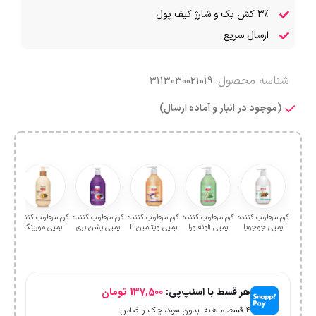
۳٪ کش بک و شارژ کیف پول
ارسال سریع
شناسه محصول:
3113030021019
(موجود در انبار و آماده ارسال)
کرم مرطوب کننده
کرم مرطوب کننده
کرم مرطوب کننده
کرم مرطوب کننده
کرم مرطوب کننده
کرم م
پمپی جوجوبا
پمپی آلوئه ورا
پمپی ویتامین E
پمپی پشن بری
پمپی مورینگا
پمپی
هر قسط با اسنپ‌پی:
137,500
تومان
۴ قسط ماهانه. بدون سود، چک و ضامن.