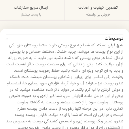
تضمین کیفیت و اصالت
ارسال سریع سفارشات
فروش بی واسطه
با پست پیشتاز
توضیحات
هیچ فرقی نمیکند که شما چه نوع پوستی دارید. حتما پوستتان جزو یکی
از این نوع پوست ها میباشد: چرب، خشک، مختلط، حساس و یا پوستی
نرمال. شما هر نوعی پوستی که داشته باشید نیاز دارید تا به صورت روزانه
از آن مراقبت کنید. یکی از نکاتی که برای سلامت پوست حائز اهمیت است
و باید به آن توجه ویژه ای داشته باشید حفظ رطوبت پوستتان است.
رطوبت رکن اساسی برای زیبایی و شادابی پوستتان میباشد. علت خشک
شدن پوست نیز میتواند آب و هوا، گرما، افزایش سن، بیماری ها، استحمام
و دوش گرفتن با آب گرم باشد. در موارد ذکر شده مشاهده میکنید که در
برخی از این عوامل مانند افزایش سن، شما غیر ارادی و به صورت طبیعی
پوستتان رطوبت خود را از دست میدهد و نسبت به گذشته رطوبت
کمتری دارد. در این مرحله تنها رطوبت از دست دادن پوست مطرح
نیست و عوارض آن است که شما را آزرده میکند. خارش، پوسته پوسته
شدن، تغییر رنگ پوست، زبری و احساس کشیدگی پوست به خصوص بعد
از شستشوی آن از موارد آزار دهنده ی از دست دادن رطوبت پوست