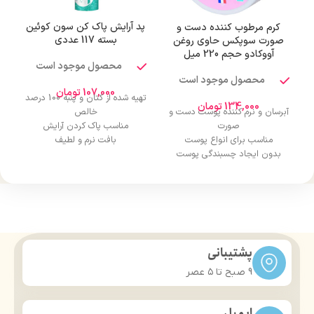
پد آرایش پاک کن سون کوئین
کرم مرطوب کننده دست و
بسته 117 عددی
صورت سوپکس حاوی روغن
آووکادو حجم 220 میل
محصول موجود است
محصول موجود است
107,000
تومان
تهیه شده از کتان و پنبه 100 درصد
134,000
تومان
آبرسان و نرم کننده پوست دست و
خالص
صورت
مناسب پاک کردن آرایش
مناسب برای انواع پوست
بافت نرم و لطیف
بدون ایجاد چسبندگی پوست
دارای دور دوخت
درمان خشکی و ترک پوست
قابلیت جذب مناسب
حاوی عصاره آواکادو
لایه ضخیم و بسیار نرم بیرونی
استفاده آسان
پشتیبانی
9 صبح تا ۵ عصر
ایمیل