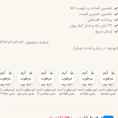
تضمین اصالت و کیفیت کالا
تضمین کمترین قیمت
پرداخت اقساطی
۳٪ کش بک و شارژ کیف پول
ارسال سریع
شناسه محصول:
3113030021012
(موجود در انبار و آماده ارسال)
کرم مرطوب کننده
کرم مرطوب کننده
کرم مرطوب کننده
کرم مرطوب کننده
کرم مرطوب کننده
کرم مرطوب کن
پمپی جوجوبا
پمپی آووکادو
پمپی آلوئه ورا
پمپی ویتامین E
پمپی پشن بری
پمپی جوانه گ
هر قسط با اسنپ‌پی:
137,500
تومان