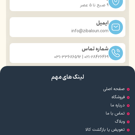
9 صبح تا ۵ عصر
ایمیل
info@zibaloun.com
شماره تماس
021-28426469 | 031-33686592
لینک های مهم
صفحه اصلی
فروشگاه
درباره ما
تماس با ما
وبلاگ
تعویض یا بازگشت کالا