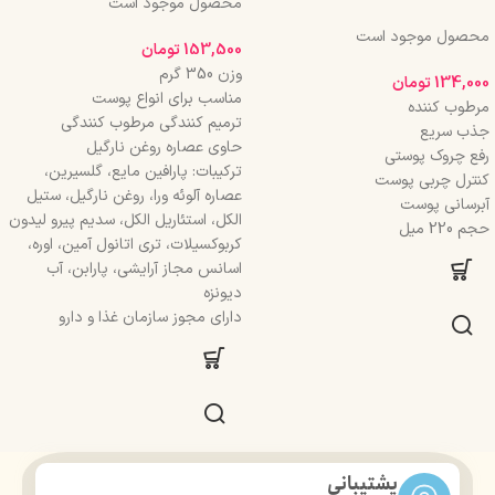
محصول موجود است
محصول موجود است
153,500
تومان
وزن 350 گرم
134,000
تومان
مناسب برای انواع پوست
مرطوب کننده
ترمیم کنندگی مرطوب کنندگی
جذب سریع
حاوی عصاره روغن نارگیل
رفع چروک پوستی
ترکیبات: پارافین مایع، گلسیرین،
کنترل چربی پوست
عصاره آلوئه ورا، روغن نارگیل، ستیل
آبرسانی پوست
الکل، استئاریل الکل، سدیم پیرو لیدون
حجم 220 میل
کربوکسیلات، تری اتانول آمین، اوره،
اسانس مجاز آرایشی، پارابن، آب
دیونزه
دارای مجوز سازمان غذا و دارو
پشتیبانی