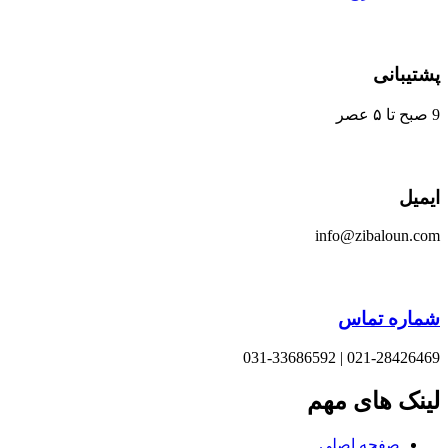
یبانی
یل
info@zibaloun.
اره تماس
021-28426469 | 031-33
نک های مهم
صفحه اصلی