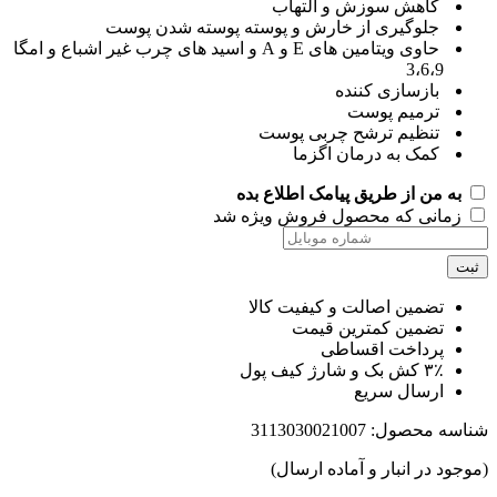
کاهش سوزش و التهاب
جلوگیری از خارش و پوسته پوسته شدن پوست
حاوی ویتامین های E و A و اسید های چرب غیر اشباع و امگا
3،6،9
بازسازی کننده
ترمیم پوست
تنظیم ترشح چربی پوست
کمک به درمان اگزما
به من از طریق پیامک اطلاع بده
زمانی که محصول فروش ویژه شد
ت
تضمین اصالت و کیفیت کالا
تضمین کمترین قیمت
پرداخت اقساطی
۳٪ کش بک و شارژ کیف پول
ارسال سریع
اسه محصول:
3113030021007
جود در انبار و آماده ارسال)