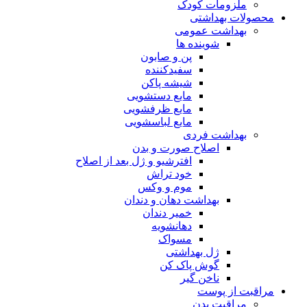
ملزومات کودک
محصولات بهداشتی
بهداشت عمومی
شوینده ها
پن و صابون
سفیدکننده
شیشه پاکن
مایع دستشویی
مایع ظرفشویی
مایع لباسشویی
بهداشت فردی
اصلاح صورت و بدن
افترشیو و ژل بعد از اصلاح
خود تراش
موم و وکس
بهداشت دهان و دندان
خمیر دندان
دهانشویه
مسواک
ژل بهداشتی
گوش پاک کن
ناخن گیر
مراقبت از پوست
مراقبت بدن