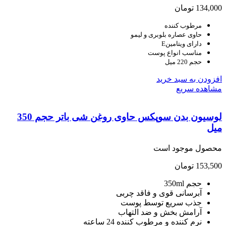
134,
تومان
مرطوب کننده
حاوی عصاره بلوبری و لیمو
دارای ویتامینE
مناسب انواع پوست
حجم 220 میل
ودن به سبد خرید
هده سریع
لوسیون بدن سوپکس حاوی روغن شی باتر حجم 350
ل
صول موجود است
153,
تومان
حجم 350ml
آبرسانی قوی و فاقد چربی
جذب سریع توسط پوست
آرامش بخش و ضد التهاب
نرم کننده و مرطوب کننده 24 ساعته