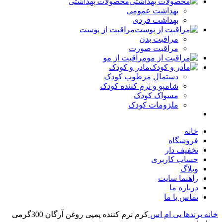
محصولات بهداشتی
بهداشت عمومی
بهداشت فردی
مراقبت از پوست
مراقبت بدن
مراقبت صورت
مراقبت از مو
مادر و کودک
دستمال مرطوب کودک
شامپو و نرم کننده کودک
مسواک کودک
ملزومات کودک
خانه
فروشگاه
تخفیف دار
حساب کاربری
وبلاگ
راهنما سایت
درباره ما
تماس با ما
ه
برندها
بی ام اس
کرم نرم کننده پمپی روغن آرگان 300گرمی