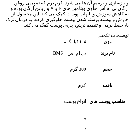
ازسازی و ترمیم آن ها می شود. کرم نرم کننده پمپی روغن
آرگان بی ام اس حاوی ویتامین های E و A و روغن آرگان بوده و
کاهش سوزش و التهاب پوست کمک می کند. این محصول از
ش و پوسته پوسته شدن پوست جلوگیری کرده، به درمان ترک
 حفظ نرمی و تنظیم ترشح چربی پوست کمک می کند.
یحات تکمیلی
وزن
0.4 کیلوگرم
نام برند
بی ام اس – BMS
حجم
300 گرم
بافت
کرم
ناسب پوست های
انواع پوست
پا
,