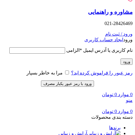
وره و راهنمایی
021-28426
د / ثبت نام
د
ایجاد حساب کاربری
 کاربری یا آدرس ایمیل
*
الزامی
ود
 عبور را فراموش کرده اید؟
مرا به خاطر بسپار
ورود با رمز عبور یکبار مصرف
وارد
0
تومان
وارد
0
تومان
ه بندی محصولات
برندها
آرایش و زیبایی