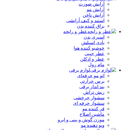
آرایش صورت
آرایش مو
آرایش ناخن
استند و کیف آرایشی
براق کننده بدن
عطر و رایحه
اسپری بدن
بادی اسپلش
خوشبو کننده هوا
عطر جیبی
عطر و ادکلن
مام رول
لوازم برقی
اتو مو حرفه‌ای
برس حرارتی
بند انداز برقی
ریش تراش
سشوار چرخشی
سشوار حرفه ای
فر کننده‌ مو
ماشین اصلاح
موزن گوش و بینی و ابرو
ویو دهنده مو