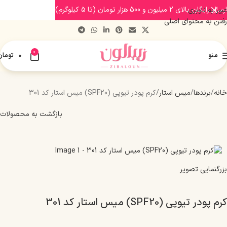
ارسال رایگان بالای 2 میلیون و 500 هزار تومان (تا 5 کیلوگرم)
عبور به ناوبری
رفتن به محتوای اصلی
0
منو
0
تومان
خانه
برندها
میس استار
کرم پودر تیوپی (SPF20) میس استار کد 301
بازگشت به محصولات
بزرگنمایی تصویر
کرم پودر تیوپی (SPF20) میس استار کد 301