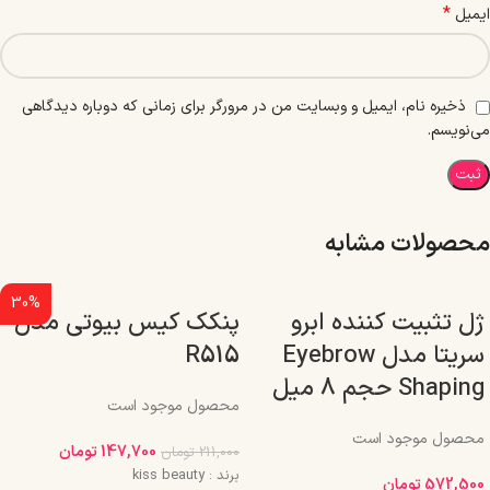
*
ایمیل
ذخیره نام، ایمیل و وبسایت من در مرورگر برای زمانی که دوباره دیدگاهی
می‌نویسم.
محصولات مشابه
30%
ژل تثبیت کننده ابرو
پنکک کیس بیوتی مدل
سریتا مدل Eyebrow
R515
Shaping حجم 8 میل
محصول موجود است
محصول موجود است
147,700
تومان
211,000
تومان
برند : kiss beauty
572,500
تومان