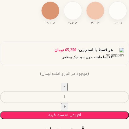
کد 102
کد 201
کد 202
کد 302
هر قسط با اسنپ‌پی:
65,250
تومان
۴ قسط ماهانه. بدون سود، چک و ضامن.
(موجود در انبار و آماده ارسال)
افزودن به سبد خرید