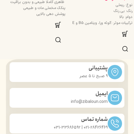
ظاهری کاملا طبیعی و بدون براقیت
نوع: ریملی
پنکک مخملی مات و طبیعی
رنگ: بی رنگ
پوشش دهی بالایی
دوام: بالا
استفاده با فوم خیس و فوم خشک
ترکیبات موثر: آلوئه ورا، ویتامین B5 و E
کنترل چربی، تثبیت آرایش، ظاهری شیک
کاربرد: استفاده روزانه، مهمانی، گریم
کوچک، سبک، پرکاربرد
تخصصی
انتخابی ایده‌آل برای آرایشی حرفه‌ای
ماندگاری: 24 ساعته
مات‌کننده قوی، آرایشی بادوام
حجم: 8 میلی لیتر
لوکس، کاربردی، همراه همیشگی
برند: سریتا
آرایشی طبیعی، پوستی بی‌نقص
کنترل چربی، تثبیت آرایش، ظاهری شیک
پشتیبانی
کوچک اما پرکاربرد
زیبایی و مراقبت از پوست در یک محصول
9 صبح تا ۵ عصر
ایمیل
info@zibaloun.com
شماره تماس
021-28426469 | 031-33686592