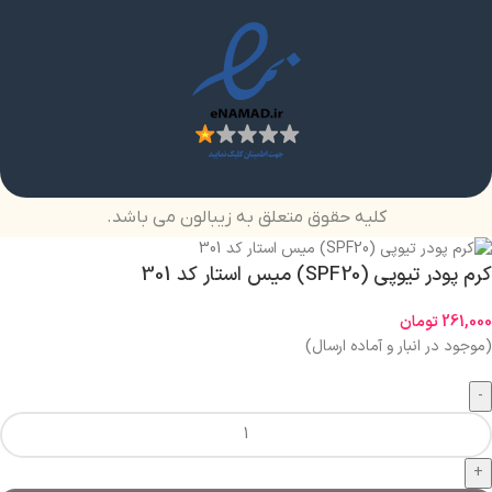
کلیه حقوق متعلق به زیبالون می باشد.
کرم پودر تیوپی (SPF20) میس استار کد 301
261,000
تومان
(موجود در انبار و آماده ارسال)