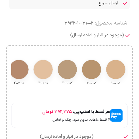
ارسال سریع
شناسه محصول:
3932010031002
(موجود در انبار و آماده ارسال)
کد ۱۰۰
کد 2۰۰
کد 4۰۰
کد 401
کد 402
ک
هر قسط با اسنپ‌پی:
352,375
تومان
۴ قسط ماهانه. بدون سود، چک و ضامن.
(موجود در انبار و آماده ارسال)