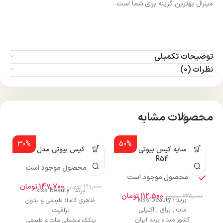
مینرال بهترین گزینه برای شما است.
توضیحات تکمیلی
نظرات (0)
محصولات مشابه
30%
50%
پالت سایه کیس بیوتی مدل
پنکک کیس بیوتی مدل R520
R54
محصول موجود است
محصول موجود است
147,700
تومان
211,000
تومان
برند : kiss beauty
112,500
تومان
225,000
تومان
برند : kiss beauty
ظاهری کاملا طبیعی و بدون
مات , براق , اکلیلی
براقیت
کشور مبداء برند ایران
پنکک مخملی مات و طبیعی