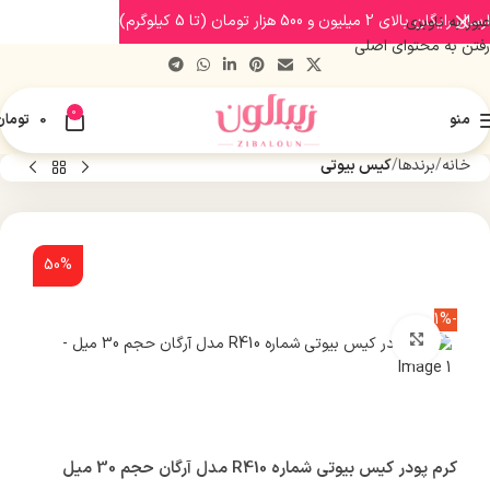
ارسال رایگان بالای 2 میلیون و 500 هزار تومان (تا 5 کیلوگرم)
عبور به ناوبری
رفتن به محتوای اصلی
0
منو
0
تومان
خانه
برندها
کیس بیوتی
50%
-1%
بزرگنمایی تصویر
کرم پودر کیس بیوتی شماره R410 مدل آرگان حجم 30 میل