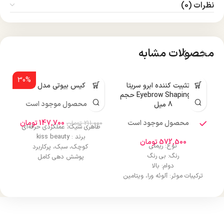
نظرات (0)
محصولات مشابه
30%
ژل تثبیت کننده ابرو سریتا
پنکک کیس بیوتی مدل R505
پ
مدل Eyebrow Shaping حجم
محصول موجود است
8 میل
محصول موجود است
147,700
تومان
211,000
تومان
0
ظاهری شیک، عملکردی حرفه‌ای
برند : kiss beauty
572,500
تومان
نوع: ریملی
کوچک، سبک، پرکاربرد
رنگ: بی رنگ
پوشش دهی کامل
دوام: بالا
ماندگاری طولانیکاملا طبیعی و
ترکیبات موثر: آلوئه ورا، ویتامین
تاثیرگذار
B5 و E
فاقد چربی
کاربرد: استفاده روزانه، مهمانی،
خاصیت ضد آب
ک
گریم تخصصی
قابلیت استفاده به صورت خشک و
ماندگاری: 24 ساعته
مرطوب