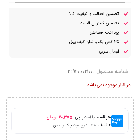
تضمین اصالت و کیفیت کالا
تضمین کمترین قیمت
پرداخت اقساطی
۳٪ کش بک و شارژ کیف پول
ارسال سریع
شناسه محصول:
2292010021001
در انبار موجود نمی باشد
هر قسط با اسنپ‌پی:
60,375
تومان
۴ قسط ماهانه. بدون سود، چک و ضامن.