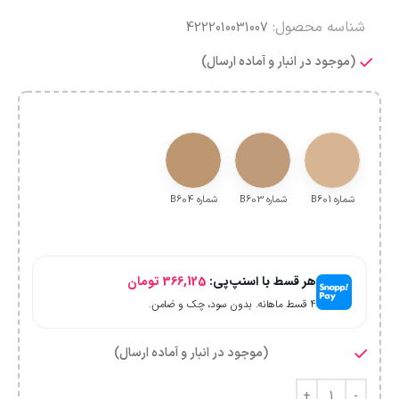
شناسه محصول:
4222010031007
(موجود در انبار و آماده ارسال)
شماره B601
شماره B603
شماره B604
هر قسط با اسنپ‌پی:
366,125
تومان
۴ قسط ماهانه. بدون سود، چک و ضامن.
(موجود در انبار و آماده ارسال)