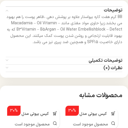
توضیحات
BB کرم هفت کاره بیواستار علاوه بر پوشش دهی ،ظاهر پوست را هم بهبود
می بخشد.زیرا حاوی مواد مغذی مانند Macadamia – Oil Vitamin –
B3Vitamin – B5Argan – Oil Water Embellishblock – Defect که به
بهبود قابلیت ارتجاعی و روشن شدن پوست کمک میکنند. این محصول
دارای خاصیت SPF15 و همچنین ضد پیری نیز می باشد.
توضیحات تکمیلی
نظرات (0)
محصولات مشابه
30%
30%
پنکک کیس بیوتی مدل R515
پنکک کیس بیوتی مدل R505
محصول موجود است
محصول موجود است