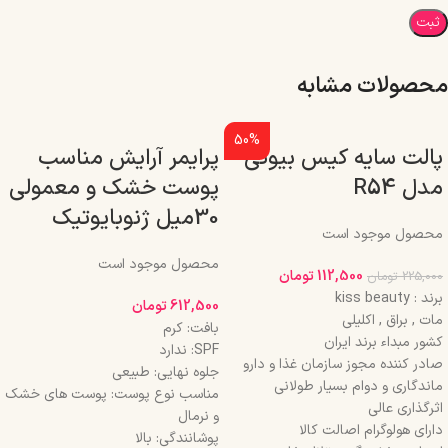
محصولات مشابه
50%
پالت سایه کیس بیوتی
پرایمر آرایش مناسب
مدل R54
پوست خشک و معمولی
30میل ژنوبایوتیک
محصول موجود است
محصول موجود است
112,500
تومان
225,000
تومان
برند : kiss beauty
612,500
تومان
مات , براق , اکلیلی
بافت: کرم
کشور مبداء برند ایران
SPF: ندارد
صادر کننده مجوز سازمان غذا و دارو
جلوه نهایی: طبیعی
ماندگاری و دوام بسیار طولانی
مناسب نوع پوست: پوست های خشک
اثرگذاری عالی
و نرمال
دارای هولوگرام اصالت کالا
پوشانندگی: بالا