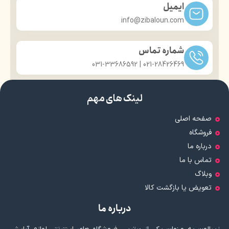
ایمیل
info@zibaloun.com
شماره تماس
021-28426469 | 031-33686592
لینک های مهم
صفحه اصلی
فروشگاه
درباره ما
تماس با ما
وبلاگ
تعویض یا بازگشت کالا
درباره ما