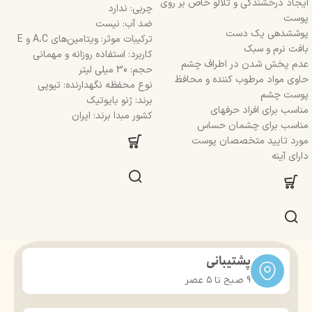
ایجاد درخشندگی و تلالو خاص بر روی
چربی: ندارد
پوست
ضد آب: نیست
پوششدهی یک دست
ترکیبات موثر: ویتامین‌های A،C و E
بافت نرم و سبک
کاربرد: استفاده روزانه و مهمانی
عدم پخش شدن در اطراف چشم
حجم: 30 میلی لیتر
حاوی مواد مرطوب کننده و محافظ
نوع محفظه نگهدارنده: تیوپی
پوست چشم
برند: ژنو بایوتیک
مناسب برای افراد حرفهای
کشور مبدا برند: ایران
مناسب برای چشمان حساس
مورد تایید متخصصان پوست
دارای آینه
پشتیبانی
9 صبح تا ۵ عصر