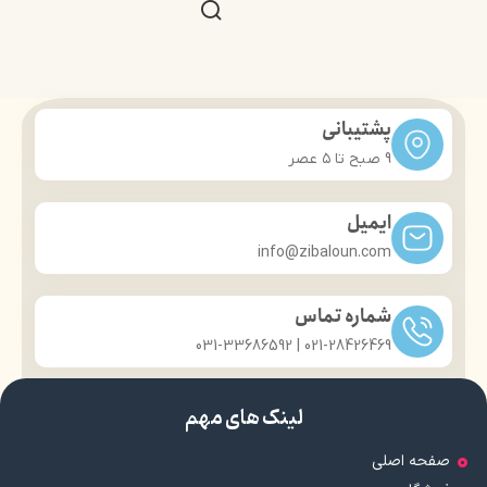
پشتیبانی
9 صبح تا ۵ عصر
ایمیل
info@zibaloun.com
شماره تماس
021-28426469 | 031-33686592
لینک های مهم
صفحه اصلی