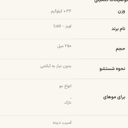
توضیحات تکمیلی
وزن
0.32 کیلوگرم
لویز – Luiz
نام برند
250 میل
حجم
بدون نیاز به آبکشی
نحوه شستشو
انواع مو
برای موهای
,
نازک
آسیب دیده