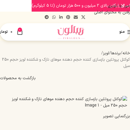
ارسال رایگان بالای 2 میلیون و 500 هزار تومان (تا 5 کیلوگرم)
عبور به ناوبری
رفتن به محتوای اصلی
0
منو
0
تومان
خانه
برندها
لویز
کوکتل پروتئین بازسازی کننده حجم دهنده موهای نازک و شکننده لویز حجم 250
میل
بازگشت به محصولات
بزرگنمایی تصویر