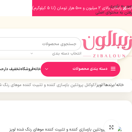
عبور به ناوبری
ارسال رایگان بالای 2 میلیون و 500 هزار تومان (تا 5 کیلوگرم)
رفتن به محتوای اصلی
انتخاب دسته بندی
دسته بندی محصولات
خانه
فروشگاه
تخفیف دار
حسا
خانه
برندها
لویز
کوکتل پروتئین بازسازی کننده و تثبیت کننده موهای رنگ شده لو
بزرگنمایی تصویر