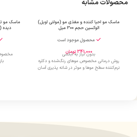
محصولات مشابه
ماسک مو احیا کننده و مغذی مو (مولتی اویل)
ماسک مو تق
الوکسین حجم 300 میل
دیده (مگ
محصول موجود است
341,000
تومان
بدون نیاز به آبکشی
مخصوص 
روش درمانی مخصوص موهای رنگ‌شده و دکلره
با
نرم‌کننده سطح موها و موثر در شانه پذیری آسان
مو
بازسازی‌کننده پیوندهای آسیب دیده‌مو
افزایش درخشش سطح موها