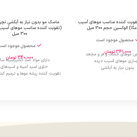
ویت کننده مناسب موهای آسیب
ماسک مو بدون نیاز به آبکشی نچر
ا) الوکسین حجم 300 میل
(تقویت کننده مناسب موهای آسیب
300 میل
محصول موجود است
محصول موجود است
341,000
تومان
موهای خشک و فر و مجعد
340,000
تومان
دارای مواد ضد الکتریسیته سا
زسازی موهای آسیب دیده
حاوی اسید آمینه و اسیدهای
بدون نیاز به آبکشی
تقویت کننده ریشه موها و ترمیم کنند
برطرف کننده وز مو
ازریزش و شاخه شاخه شدن موها 
حاوی روغن آرگان
می‌نماید
حاوی ویتامین E
به موها جلوه و درخشندگی و نرمی
درمان موخوره
بدون نیاز به آبکشی
مناسب برای انواع مو