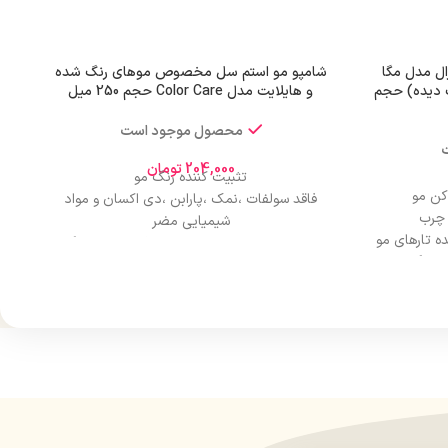
ال مدل مگا
شامپو مو استم سل مخصوص موهای رنگ شده
 دیده) حجم
و هایلایت مدل Color Care حجم 250 میل
محصول موجود است
204,000
تومان
تثبیت کننده رنگ مو
کن مو
فاقد سولفات ،نمک ،پارابن ،دی اکسان و مواد
 چرب
شیمیایی مضر
ه تارهای مو
مناسب برای بعد از کراتین ،صافی و ریباندینگ
جلوگیری
آبرسانی و احیای موهای دکلره ،رنگ و هایلایت
شده
 می‌بخشد.
افزایش حالت پذیری ،درخشندگی و شانه پذیری
موها
فوق ملایم و مناسب مصرف روزانه بدون احساس
خشکی و خارش
پیشگیری از موخوره ،ریزش ،خشکی و نازک شدن تار
موها