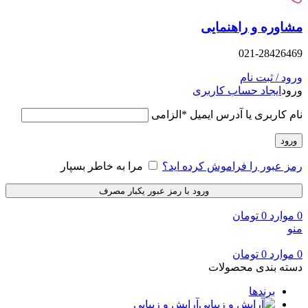
وره و راهنمایی
021-28426
د / ثبت نام
د
ایجاد حساب کاربری
 کاربری یا آدرس ایمیل
*
الزامی
ود
 عبور را فراموش کرده اید؟
مرا به خاطر بسپار
ورود با رمز عبور یکبار مصرف
وارد
0
تومان
وارد
0
تومان
ه بندی محصولات
برندها
آرایش و زیبایی