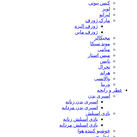
کیس بیوتی
لویز
لیزانو
مارک ژوزف
ژوزف الیزه
ژوزف ماین
مجیکالر
موند سیکا
میامی
میس استار
نایس
نچرال
هراند
والانسی
وربنا
عطر و رایحه
اسپری بدن
اسپری بدن زنانه
اسپری بدن مردانه
بادی اسپلش
بادی اسپلش زنانه
بادی اسپلش مردانه
خوشبو کننده هوا
عطر جیبی