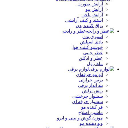
آرایش صورت
آرایش مو
آرایش ناخن
استند و کیف آرایشی
براق کننده بدن
عطر و رایحه
اسپری بدن
بادی اسپلش
خوشبو کننده هوا
عطر جیبی
عطر و ادکلن
مام رول
لوازم برقی
اتو مو حرفه‌ای
برس حرارتی
بند انداز برقی
ریش تراش
سشوار چرخشی
سشوار حرفه ای
فر کننده‌ مو
ماشین اصلاح
موزن گوش و بینی و ابرو
ویو دهنده مو