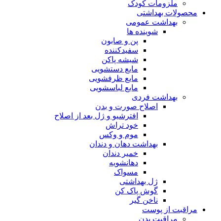
ملزومات کودک
محصولات بهداشتی
بهداشت عمومی
شوینده ها
پن و صابون
سفیدکننده
شیشه پاکن
مایع دستشویی
مایع ظرفشویی
مایع لباسشویی
بهداشت فردی
اصلاح صورت و بدن
افترشیو و ژل بعد از اصلاح
خود تراش
موم و وکس
بهداشت دهان و دندان
خمیر دندان
دهانشویه
مسواک
ژل بهداشتی
گوش پاک کن
ناخن گیر
مراقبت از پوست
مراقبت بدن