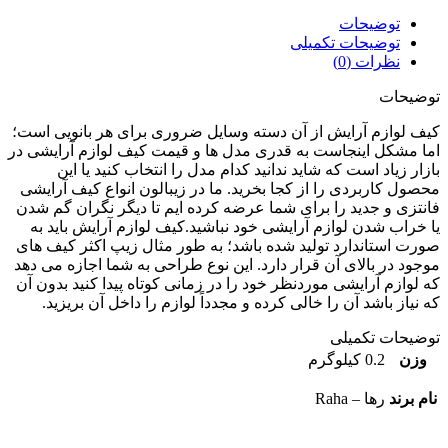
توضیحات
توضیحات تکمیلی
نظرات (0)
یحات
 لوازم آرایش از آن دسته وسایل ضروری برای هر بانویی است؛
 مشکل اینجاست به قدری مدل ها و قیمت کیف لوازم آرایشی در
ار زیاد است که شاید ندانید کدام مدل را انتخاب کنید یا این
ول کاربردی را از کجا بخرید. ما در زیبالون انواع کیف آرایشی
تزی و جدید را برای شما عرضه کرده ایم تا دیگر نگران گم شدن
خراب شدن لوازم آرایشی خود نباشید.کیف لوازم آرایش باید به
ت استاندارد تولید شده باشد؛ به طور مثال زیپ اکثر کیف های
ود در بالای آن قرار دارد. این نوع طراحی به شما اجازه می دهد
لوازم آرایشی موردنظر خود را در زمانی کوتاه پیدا کنید بدون آن
نیاز باشد آن را خالی کرده و مجدداً لوازم را داخل آن بریزید.
یحات تکمیلی
زن
0.2 کیلوگرم
 برند
رها – Raha