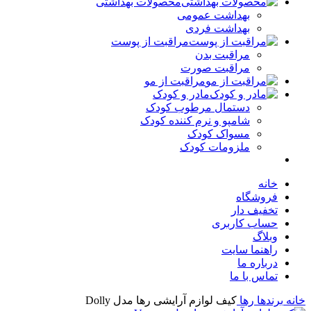
محصولات بهداشتی
بهداشت عمومی
بهداشت فردی
مراقبت از پوست
مراقبت بدن
مراقبت صورت
مراقبت از مو
مادر و کودک
دستمال مرطوب کودک
شامپو و نرم کننده کودک
مسواک کودک
ملزومات کودک
خانه
فروشگاه
تخفیف دار
حساب کاربری
وبلاگ
راهنما سایت
درباره ما
تماس با ما
ه
برندها
رها
کیف لوازم آرایشی رها مدل Dolly