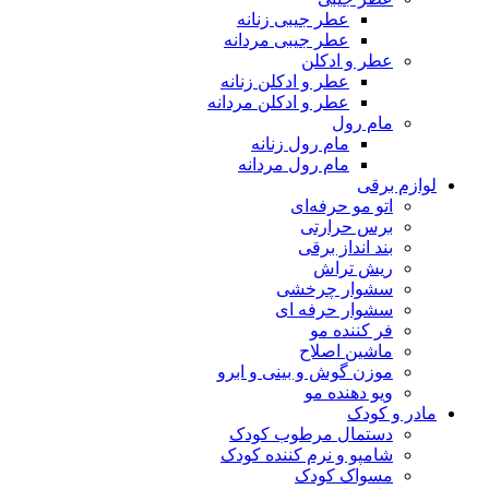
عطر جیبی زنانه
عطر جیبی مردانه
عطر و ادکلن
عطر و ادکلن زنانه
عطر و ادکلن مردانه
مام رول
مام رول زنانه
مام رول مردانه
لوازم برقی
اتو مو حرفه‌ای
برس حرارتی
بند انداز برقی
ریش تراش
سشوار چرخشی
سشوار حرفه ای
فر کننده‌ مو
ماشین اصلاح
موزن گوش و بینی و ابرو
ویو دهنده مو
مادر و کودک
دستمال مرطوب کودک
شامپو و نرم کننده کودک
مسواک کودک