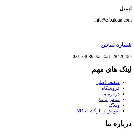
یل
info@zibaloun.
اره تماس
021-28426469 | 031-33
نک های مهم
صفحه اصلی
فروشگاه
درباره ما
تماس با ما
وبلاگ
تعویض یا بازگشت کالا
باره ما