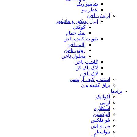
شامپو رنگ
عطر مو
آرایش ناخن
ابزار پدیکور و مانیکور
کوکتل
نمک حمام
تقویت کننده ناخن
بالم ناخن
روغن ناخن
محلول ناخن
کاشت ناخن
لاک پاک کن
لاک ناخن
استند و کیف آرایشی
براق کننده بدن
برندها
آکواتیک
آوایی
اسکلاره
الوکسین
بلو فلکس
بی ام اس
بیواستار