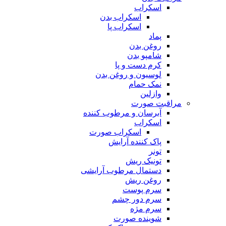
اسکراب
اسکراب بدن
اسکراب پا
پماد
روغن بدن
شامپو بدن
کرم دست و پا
لوسیون و روغن بدن
نمک حمام
وازلین
مراقبت صورت
آبرسان و مرطوب کننده
اسکراب
اسکراب صورت
پاک کننده آرایش
تونر
تونیک ریش
دستمال مرطوب آرایشی
روغن ریش
سرم پوست
سرم دور چشم
سرم مژه
شوینده صورت