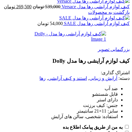
لوازم آرایشی رها مدل Versace
539,000
تومان
269,500
تومان
گشت به محصولات
 لوازم آرایشی رها مدل SALE
54,000
تومان
گنمایی تصویر
 لوازم آرایشی رها مدل Dolly
راک گذاری:
ه:
آرایش و زیبایی
,
استند و کیف آرایشی
,
رها
ضد آب
قابل شستشو
دارای استر
جنس: کیف برزنت
سایز: 11×21 سانتیمتر
استفاده: شخصی، سالن های آرایش
به من از طریق پیامک اطلاع بده