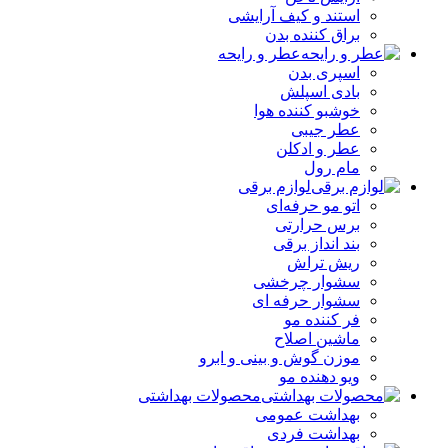
استند و کیف آرایشی
براق کننده بدن
عطر و رایحه
اسپری بدن
بادی اسپلش
خوشبو کننده هوا
عطر جیبی
عطر و ادکلن
مام رول
لوازم برقی
اتو مو حرفه‌ای
برس حرارتی
بند انداز برقی
ریش تراش
سشوار چرخشی
سشوار حرفه ای
فر کننده‌ مو
ماشین اصلاح
موزن گوش و بینی و ابرو
ویو دهنده مو
محصولات بهداشتی
بهداشت عمومی
بهداشت فردی