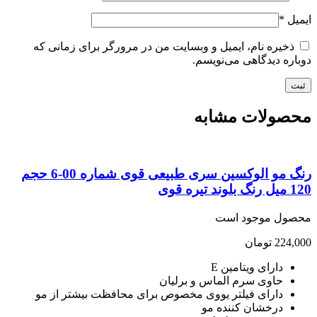
یل
*
ذخیره نام، ایمیل و وبسایت من در مرورگر برای زمانی که
اره دیدگاهی می‌نویسم.
صولات مشابه
رنگ مو الوکسین سری طبیعی قوی شماره 00-6 حجم
د تیره قوی
صول موجود است
224,
تومان
دارای ویتامین E
حاوی سرم الماس و برلیان
دارای فیلتر یووی مخصوص برای محافظت بیشتر از مو
درخشان کننده مو