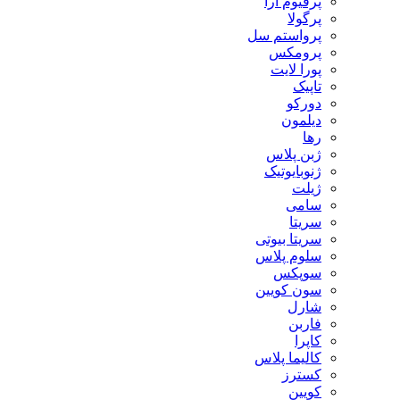
پرفیوم آرا
پرگولا
پرواستم سل
پرومکس
پورا لایت
تاپیک
دورکو
دیلمون
رها
ژبن پلاس
ژنوبایوتیک
ژیلت
سامی
سریتا
سریتا بیوتی
سلوم پلاس
سوپکس
سون کویین
شارل
فاربن
کاپرا
کالیما پلاس
کسترز
کویین