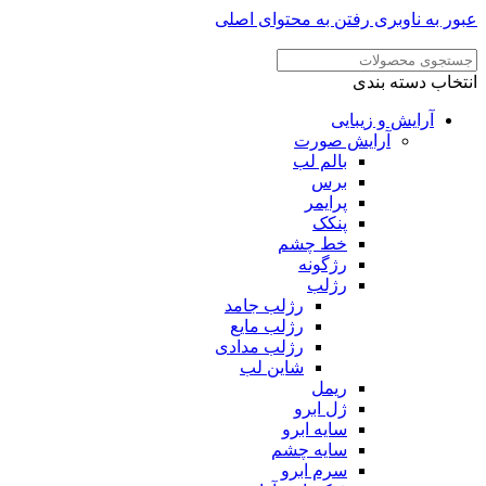
ر به ناوبری
رفتن به محتوای اصلی
خاب دسته بندی
آرایش و زیبایی
آرایش صورت
بالم لب
برس
پرایمر
پنکک
خط چشم
رژگونه
رژلب
رژلب جامد
رژلب مایع
رژلب مدادی
شاین لب
ریمل
ژل ابرو
سایه ابرو
سایه چشم
سرم ابرو