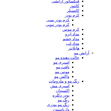
فیکساتور آرایشی
کانتور
کانسیلر
کرم پودر
کرم پودر پمپی
کرم پودر تیوپی
کرم موس
مداد ابرو
مداد چشم
مداد لب
هایلایتر
آرایش مو
حالت دهنده مو
اسپری مو
تافت مو
موس مو
واکس مو
رنگ مو و ملزومات
اسپری مش
اکسیدان
پودر دکلره
رنگ مو
رنگ مو پودری
واریاسیون