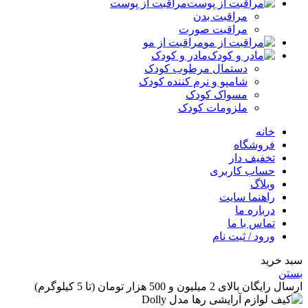
مراقبت از پوست
مراقبت بدن
مراقبت صورت
مراقبت از مو
مادر و کودک
دستمال مرطوب کودک
شامپو و نرم کننده کودک
مسواک کودک
ملزومات کودک
خانه
فروشگاه
تخفیف دار
حساب کاربری
وبلاگ
راهنما سایت
درباره ما
تماس با ما
ورود / ثبت نام
 خرید
ن
گان بالای 2 میلیون و 500 هزار تومان (تا 5 کیلوگرم)