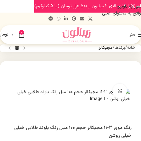
ارسال رایگان بالای 2 میلیون و 500 هزار تومان (تا 5 کیلوگرم)
عبور به ناوبری
رفتن به محتوای اصلی
0
منو
0
تومان
خانه
برندها
مجیکالر
بزرگنمایی تصویر
رنگ موی 3-11 مجیکالر حجم 100 میل رنگ بلوند طلایی خیلی
خیلی روشن